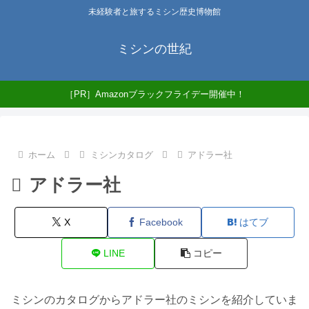
未経験者と旅するミシン歴史博物館
ミシンの世紀
［PR］Amazonブラックフライデー開催中！
ホーム
ミシンカタログ
アドラー社
アドラー社
X
Facebook
はてブ
LINE
コピー
ミシンのカタログからアドラー社のミシンを紹介していま