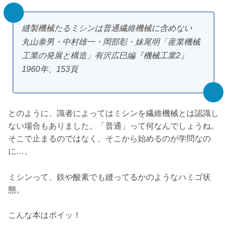
縫製機械たるミシンは普通繊維機械に含めない
丸山泰男・中村雄一・岡部彰・妹尾明「産業機械
工業の発展と構造」有沢広巳編『機械工業2』
1960年、153頁
とのように、識者によってはミシンを繊維機械とは認識し
ない場合もありました。「普通」って何なんでしょうね。
そこで止まるのではなく、そこから始めるのが学問なの
に…。
ミシンって、鉄や酸素でも縫ってるかのようなハミゴ状
態。
こんな本はポイッ！