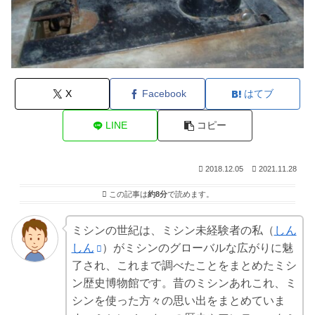
X
Facebook
はてブ
LINE
コピー
2018.12.05
2021.11.28
この記事は
約8分
で読めます。
ミシンの世紀は、ミシン未経験者の私（
しん
しん
）がミシンのグローバルな広がりに魅
了され、これまで調べたことをまとめたミシ
ン歴史博物館です。昔のミシンあれこれ、ミ
シンを使った方々の思い出をまとめていま