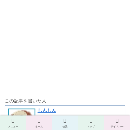
この記事を書いた人
しんしん
岩本真一。専門はミシンのグローバル史や服
飾経済史。これまで近畿圏の各大学でファッ
メニュー
ホーム
検索
トップ
サイドバー
ション史や経済史などを教えてきました。プ