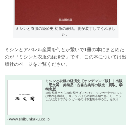
ミシンと衣服の経済史 初版の表紙。妻が装丁してくれまし
た。
ミシンとアパレル産業を何とか繋いで1冊の本にまとめた
のが『ミシンと衣服の経済史』です。この本については出
版社のページをご覧ください。
ミシンと衣服の経済史【オンデマンド版】｜出版
｜思文閣 美術品・古書古典籍の販売・買取、学
術出版
19世紀後半から20世紀半ばにかけて、シンガー社のミシン
は世界を席巻し、東アジアはその最終市場であった。こう
した状況下でのシンガー社の日本進出を中心に、近代日本
におけるミシンの普及と衣服産業の展開を分...
www.shibunkaku.co.jp