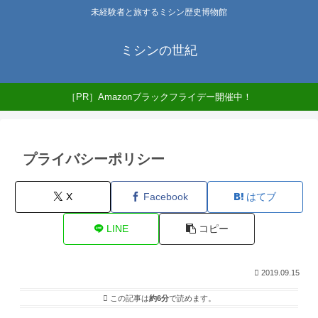
未経験者と旅するミシン歴史博物館
ミシンの世紀
［PR］Amazonブラックフライデー開催中！
プライバシーポリシー
X
Facebook
はてブ
LINE
コピー
2019.09.15
この記事は
約6分
で読めます。