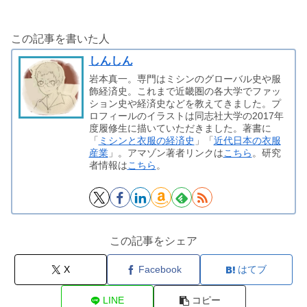
この記事を書いた人
しんしん
岩本真一。専門はミシンのグローバル史や服
飾経済史。これまで近畿圏の各大学でファッ
ション史や経済史などを教えてきました。プ
ロフィールのイラストは同志社大学の2017年
度履修生に描いていただきました。著書に
「
ミシンと衣服の経済史
」「
近代日本の衣服
産業
」。アマゾン著者リンクは
こちら
。研究
者情報は
こちら
。
この記事をシェア
X
Facebook
はてブ
LINE
コピー