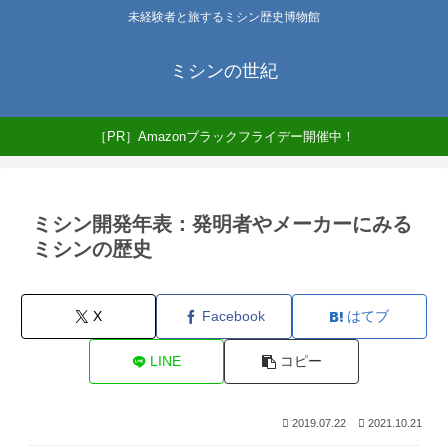
未経験者と旅するミシン歴史博物館
ミシンの世紀
［PR］Amazonブラックフライデー開催中！
ミシン開発年表：発明者やメーカーにみる
ミシンの歴史
X
Facebook
はてブ
LINE
コピー
2019.07.22
2021.10.21