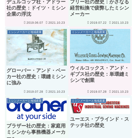
デュルコップ社・アドラー
フリー社の歴史：かさなる
社の歴史：ドイツ・ミシン
経営転換で疲弊したミシン
企業の浮沈
メーカー
2019.06.07
2021.10.23
2019.07.22
2021.10.23
ミシンメーカーと地域産業
ミシンメーカーと地域産業
ウィルコックス・アンド・
グローバー・アンド・ベー
ギブス社の歴史：単環縫ミ
カー社の歴史：環縫ミシン
シンで創業
に強み
2019.07.28
2021.10.23
2019.07.28
2021.10.23
ミシンメーカーと地域産業
ミシンメーカーと地域産業
ユーエス・ブラインド・ス
テッチ社の歴史
ブラザー社の歴史：家庭用
ミシンから事務機器メーカ