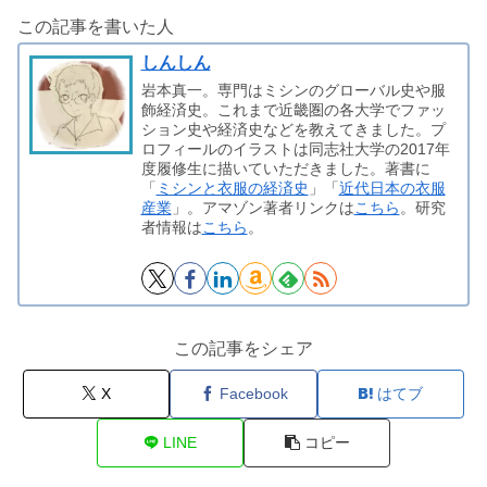
この記事を書いた人
しんしん
岩本真一。専門はミシンのグローバル史や服
飾経済史。これまで近畿圏の各大学でファッ
ション史や経済史などを教えてきました。プ
ロフィールのイラストは同志社大学の2017年
度履修生に描いていただきました。著書に
「
ミシンと衣服の経済史
」「
近代日本の衣服
産業
」。アマゾン著者リンクは
こちら
。研究
者情報は
こちら
。
この記事をシェア
X
Facebook
はてブ
LINE
コピー