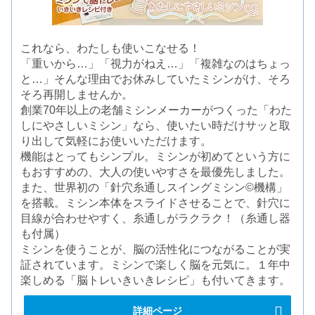
これなら、わたしも使いこなせる！
「重いから…」「視力がねえ…」「複雑なのはちょっ
と…」そんな理由でお休みしていたミシンがけ、そろ
そろ再開しませんか。
創業70年以上の老舗ミシンメーカーがつくった「わた
しにやさしいミシン」なら、使いたい時だけサッと取
り出して気軽にお使いいただけます。
機能はとってもシンプル。ミシンが初めてという方に
もおすすめの、大人の使いやすさを最優先しました。
また、世界初の「針穴糸通しスイングミシン©機構」
を搭載。ミシン本体をスライドさせることで、針穴に
目線が合わせやすく、糸通しがラクラク！（糸通し器
も付属）
ミシンを使うことが、脳の活性化につながることが実
証されています。ミシンで楽しく脳を元気に。１年中
楽しめる「脳トレいきいきレシピ」も付いてきます。
詳細ページ