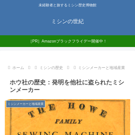
未経験者と旅するミシン歴史博物館
ミシンの世紀
［PR］Amazonブラックフライデー開催中！
ホーム
ミシンの歴史
ミシンメーカーと地域産業
ホウ社の歴史：発明を他社に盗られたミシ
ンメーカー
ミシンメーカーと地域産業