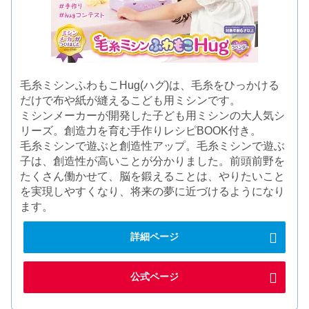
毛糸ミシンふわもこHug(ハグ)は、毛糸をひっかける
だけで布や紙が縫えるこども用ミシンです。
ミシンメーカーが開発した子ども用ミシンの大人気シ
リーズ。創造力を育む手作りレシピBOOK付き。
毛糸ミシンで遊ぶと創造性アップ。毛糸ミシンで遊ぶ
子は、創造性が高いことが分かりました。前頭前野を
たくさん働かせて、脳を鍛えることは、やりたいこと
を実現しやすくなり、将来の夢に近づけるようになり
ます。
詳細ページ
公式ページ