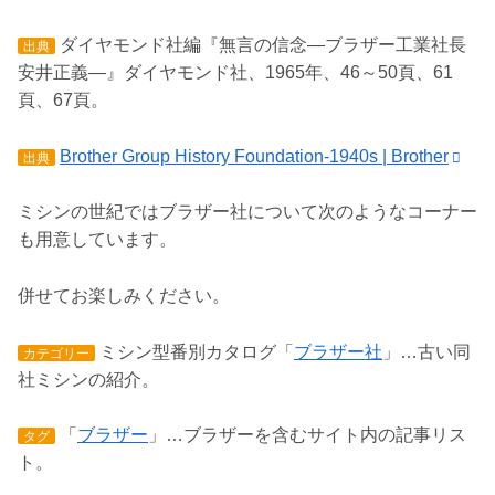
ダイヤモンド社編『無言の信念―ブラザー工業社長
出典
安井正義―』ダイヤモンド社、1965年、46～50頁、61
頁、67頁。
Brother Group History Foundation-1940s | Brother
出典
ミシンの世紀ではブラザー社について次のようなコーナー
も用意しています。
併せてお楽しみください。
ミシン型番別カタログ「
ブラザー社
」…古い同
カテゴリー
社ミシンの紹介。
「
ブラザー
」…ブラザーを含むサイト内の記事リス
タグ
ト。