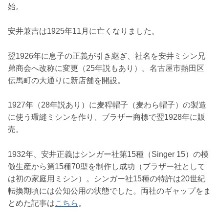
始。
安井兼吉は1925年11月に亡くなりました。
翌1926年に息子の正義が引き継ぎ、社名を安井ミシン兄
弟商会へ改称に変更（25年説もあり）。名古屋市熱田区
伝馬町の大通りに新店舗を開設。
1927年（28年説あり）に麦稈帽子（麦わら帽子）の製造
に使う環縫ミシンを作り、ブラザー商標で翌1928年に販
売。
1932年、安井正義はシンガー社第15種（Singer 15）の模
倣生産から第15種70型を制作し成功（ブラザー社として
は初の家庭用ミシン）。シンガー社15種の特許は20世紀
転換期頃には公知公用の状態でした。両社のギャップをま
とめた記事は
こちら
。