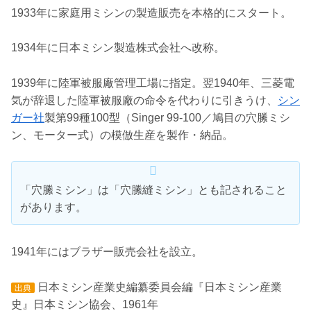
1933年に家庭用ミシンの製造販売を本格的にスタート。
1934年に日本ミシン製造株式会社へ改称。
1939年に陸軍被服廠管理工場に指定。翌1940年、三菱電
気が辞退した陸軍被服廠の命令を代わりに引きうけ、
シン
ガー社
製第99種100型（Singer 99-100／鳩目の穴縢ミシ
ン、モーター式）の模倣生産を製作・納品。
「穴縢ミシン」は「穴縢縫ミシン」とも記されること
があります。
1941年にはブラザー販売会社を設立。
日本ミシン産業史編纂委員会編『日本ミシン産業
出典
史』日本ミシン協会、1961年