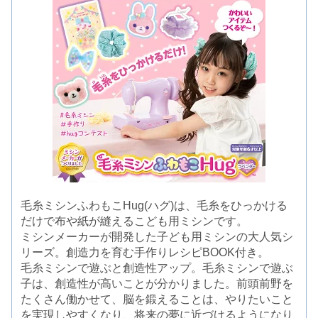
毛糸ミシンふわもこHug(ハグ)は、毛糸をひっかける
だけで布や紙が縫えるこども用ミシンです。
ミシンメーカーが開発した子ども用ミシンの大人気シ
リーズ。創造力を育む手作りレシピBOOK付き。
毛糸ミシンで遊ぶと創造性アップ。毛糸ミシンで遊ぶ
子は、創造性が高いことが分かりました。前頭前野を
たくさん働かせて、脳を鍛えることは、やりたいこと
を実現しやすくなり、将来の夢に近づけるようになり