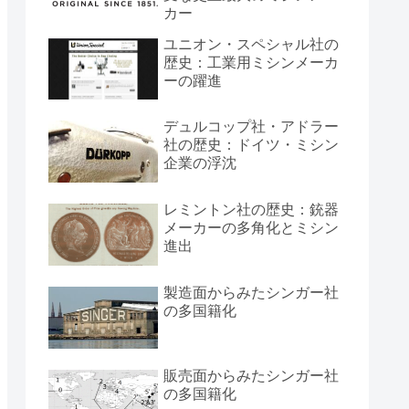
カー
ユニオン・スペシャル社の
歴史：工業用ミシンメーカ
ーの躍進
デュルコップ社・アドラー
社の歴史：ドイツ・ミシン
企業の浮沈
レミントン社の歴史：銃器
メーカーの多角化とミシン
進出
製造面からみたシンガー社
の多国籍化
販売面からみたシンガー社
の多国籍化