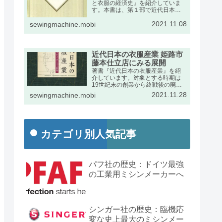
と衣服の経済史』を紹介していま
す。本書は、第１部で近代日本に
おけるミシンの輸入動向をふま
2021.11.08
え、第２部で衣服産業の展開を述
sewingmachine.mobi
べたものです。出版社のページの
宣伝文は次のとおりです。
近代日本の衣服産業 姫路市
藤本仕立店にみる展開
著書『近代日本の衣服産業』を紹
介しています。対象とする時期は
19世紀末の創業から終戦後の廃業
までの約半世紀です。兵庫県姫路
2021.11.28
sewingmachine.mobi
市の藤本家文書を手がかりに、近
代日本経済史の発展段階で特異な
位置を占めた衣服産業の動向を詳
しくまとめました。
カテゴリ別人気記事
パフ社の歴史：ドイツ最強
の工業用ミシンメーカーへ
シンガー社の歴史：臨機応
変な史上最大のミシンメー