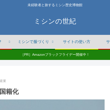
未経験者と旅するミシン歴史博物館
ミシンの世紀
？
ミシンで服づくり
サイトの使い方
サ
［PR］Amazonブラックフライデー開催中！
産業
国籍化