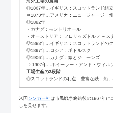
海外工場の展開
◎1867年…イギリス：スコットランド組
⇒1873年…アメリカ：ニュージャージー
◎1882年
・カナダ：モントリオール
・オーストリア： フロリッズドルフ ～ス
◎1883年…イギリス：スコットランドの
◎1897年…ロシア：ポドルスク
◎1906年…カナダ：線とジョーンズ
⇒ 1907年…ホイーラー・アンド・ウィル
工場生産の3段階
◎スコットランドの利点…豊富な鉄、船、
米国
シンガー社
は市民戦争終結後の1867年
しを見せます。