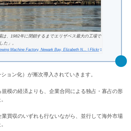
場は、1982年に閉鎖するまでエリザベス最大の工場で
した」。
ewing Machine Factory, Newark Bay, Elizabeth N… | Flickr
ーション化）が漸次導入されていきます。
る規模の経済よりも、企業合同による独占・寡占の形
た。
企業買収のいずれも行ないながら、並行して海外市場
た。