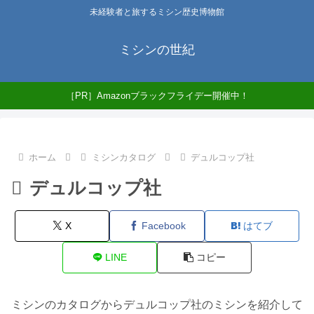
未経験者と旅するミシン歴史博物館
ミシンの世紀
［PR］Amazonブラックフライデー開催中！
ホーム
ミシンカタログ
デュルコップ社
デュルコップ社
X
Facebook
はてブ
LINE
コピー
ミシンのカタログからデュルコップ社のミシンを紹介して