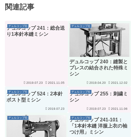
関連記事
デュルコップ社
デュルコップ社
デュルコップ 241：総合送
り1本針本縫ミシン
デュルコップ 240：縫製と
プレスの結合された特殊ミ
シン
2019.07.23
2021.11.05
2019.04.20
2021.12.02
デュルコップ社
デュルコップ社
デュルコップ 524：2本針
デュルコップ 255：刺繍ミ
ポスト型ミシン
シン
2019.07.23
2019.07.23
2021.11.06
デュルコップ社
デュルコップ社
デュルコップ 241-101：
「1本針本縫 洋服上衣の袖
つけ用」ミシン