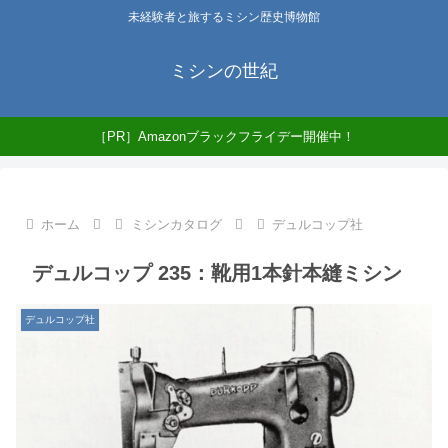
未経験者と旅するミシン歴史博物館
ミシンの世紀
［PR］Amazonブラックフライデー開催中！
ホーム
ミシンカタログ
デュルコップ社
デュルコップ 235：靴用1本針本縫ミシン
デュルコップ社