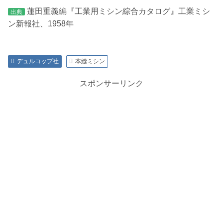
蓮田重義編『工業用ミシン綜合カタログ』工業ミシ
出典
ン新報社、1958年
デュルコップ社
本縫ミシン
スポンサーリンク