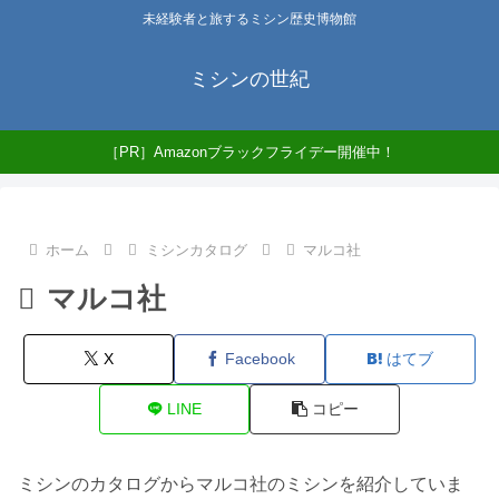
未経験者と旅するミシン歴史博物館
ミシンの世紀
［PR］Amazonブラックフライデー開催中！
ホーム
ミシンカタログ
マルコ社
マルコ社
X
Facebook
はてブ
LINE
コピー
ミシンのカタログからマルコ社のミシンを紹介していま