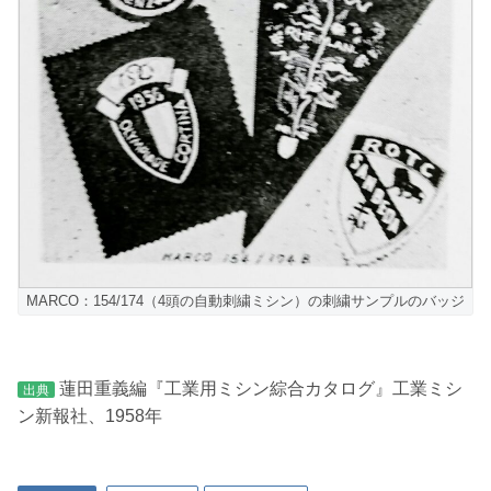
MARCO：154/174（4頭の自動刺繍ミシン）の刺繍サンプルのバッジ
蓮田重義編『工業用ミシン綜合カタログ』工業ミシ
出典
ン新報社、1958年