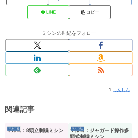
LINE
コピー
ミシンの世紀をフォロー
しんしん
関連記事
マルコ社
マルコ社
マルコ：8頭立刺繍ミシン
マルコ：ジャガード操作多
頭式刺繍ミシン