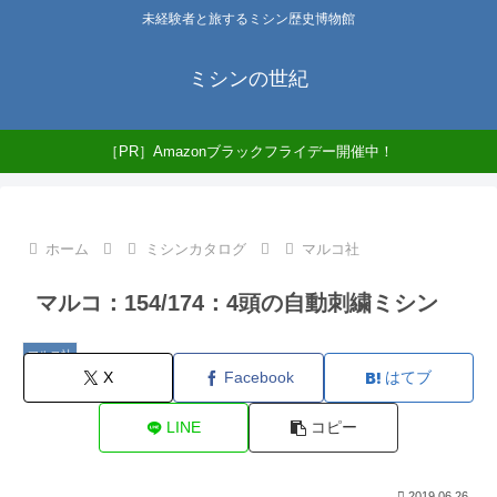
未経験者と旅するミシン歴史博物館
ミシンの世紀
［PR］Amazonブラックフライデー開催中！
ホーム
ミシンカタログ
マルコ社
マルコ：154/174：4頭の自動刺繍ミシン
マルコ社
X
Facebook
はてブ
LINE
コピー
2019.06.26