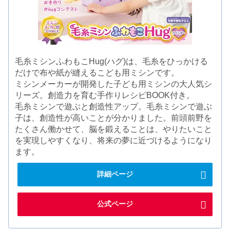
毛糸ミシンふわもこHug(ハグ)は、毛糸をひっかける
だけで布や紙が縫えるこども用ミシンです。
ミシンメーカーが開発した子ども用ミシンの大人気シ
リーズ。創造力を育む手作りレシピBOOK付き。
毛糸ミシンで遊ぶと創造性アップ。毛糸ミシンで遊ぶ
子は、創造性が高いことが分かりました。前頭前野を
たくさん働かせて、脳を鍛えることは、やりたいこと
を実現しやすくなり、将来の夢に近づけるようになり
ます。
詳細ページ
公式ページ