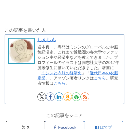
この記事を書いた人
しんしん
岩本真一。専門はミシンのグローバル史や服
飾経済史。これまで近畿圏の各大学でファッ
ション史や経済史などを教えてきました。プ
ロフィールのイラストは同志社大学の2017年
度履修生に描いていただきました。著書に
「
ミシンと衣服の経済史
」「
近代日本の衣服
産業
」。アマゾン著者リンクは
こちら
。研究
者情報は
こちら
。
この記事をシェア
X
Facebook
はてブ