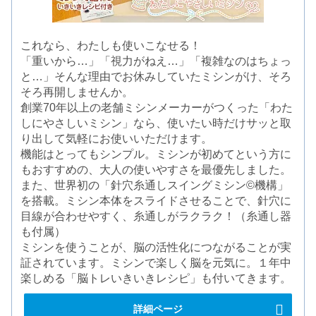
これなら、わたしも使いこなせる！
「重いから…」「視力がねえ…」「複雑なのはちょっ
と…」そんな理由でお休みしていたミシンがけ、そろ
そろ再開しませんか。
創業70年以上の老舗ミシンメーカーがつくった「わた
しにやさしいミシン」なら、使いたい時だけサッと取
り出して気軽にお使いいただけます。
機能はとってもシンプル。ミシンが初めてという方に
もおすすめの、大人の使いやすさを最優先しました。
また、世界初の「針穴糸通しスイングミシン©機構」
を搭載。ミシン本体をスライドさせることで、針穴に
目線が合わせやすく、糸通しがラクラク！（糸通し器
も付属）
ミシンを使うことが、脳の活性化につながることが実
証されています。ミシンで楽しく脳を元気に。１年中
楽しめる「脳トレいきいきレシピ」も付いてきます。
詳細ページ