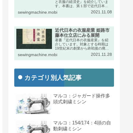
と衣服の経済史』を紹介していま
す。本書は、第１部で近代日本に
おけるミシンの輸入動向をふま
2021.11.08
sewingmachine.mobi
え、第２部で衣服産業の展開を述
べたものです。出版社のページの
宣伝文は次のとおりです。
近代日本の衣服産業 姫路市
藤本仕立店にみる展開
著書『近代日本の衣服産業』を紹
介しています。対象とする時期は
19世紀末の創業から終戦後の廃業
までの約半世紀です。兵庫県姫路
2021.11.28
sewingmachine.mobi
市の藤本家文書を手がかりに、近
代日本経済史の発展段階で特異な
位置を占めた衣服産業の動向を詳
しくまとめました。
カテゴリ別人気記事
マルコ：ジャガード操作多
頭式刺繍ミシン
マルコ：154/174：4頭の自
動刺繍ミシン