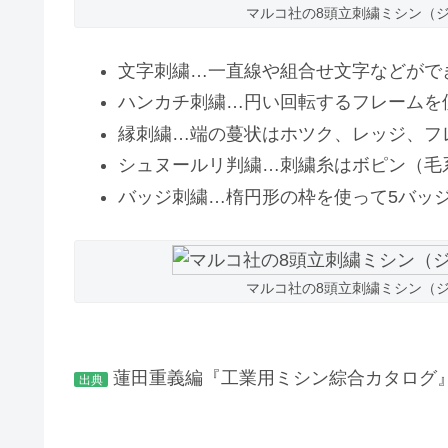
マルコ社の8頭立刺繍ミシン（
文字刺繍…一直線や組合せ文字などがで
ハンカチ刺繍…円い回転するフレームを
縁刺繍…端の蔓状はホツク、レッジ、フ
シュヌールリ判繍…刺繍糸はボピン（毛
バッジ刺繍…楕円形の枠を使って5バッ
マルコ社の8頭立刺繍ミシン（
蓮田重義編『工業用ミシン綜合カタログ』
出典