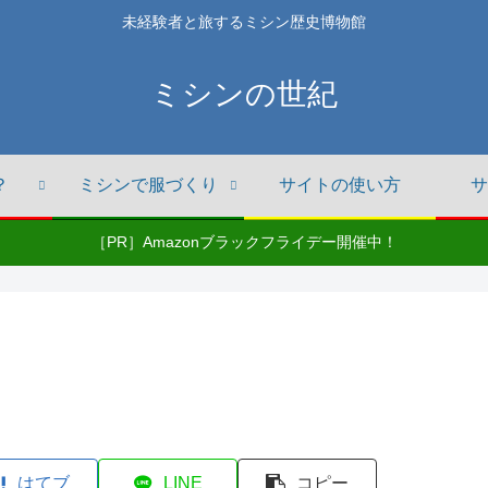
未経験者と旅するミシン歴史博物館
ミシンの世紀
？
ミシンで服づくり
サイトの使い方
サ
［PR］Amazonブラックフライデー開催中！
はてブ
LINE
コピー