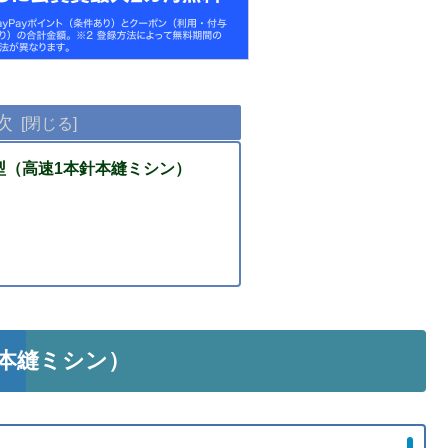
次
27型（高速1本針本縫ミシン）
針本縫ミシン）