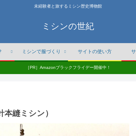
未経験者と旅するミシン歴史博物館
ミシンの世紀
？
ミシンで服づくり
サイトの使い方
サ
［PR］Amazonブラックフライデー開催中！
本針本縫ミシン）