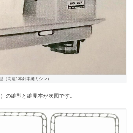
27型（高速1本針本縫ミシン）
シン）の縫型と縫見本が次図です。