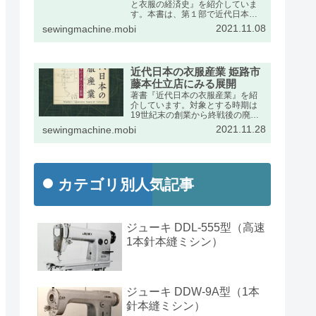
と衣服の経済史』を紹介していま
す。本書は、第１部で近代日本に
おけるミシンの輸入動向をふま
2021.11.08
sewingmachine.mobi
え、第２部で衣服産業の展開を述
べたものです。出版社のページの
宣伝文は次のとおりです。
近代日本の衣服産業 姫路市
藤本仕立店にみる展開
著書『近代日本の衣服産業』を紹
介しています。対象とする時期は
19世紀末の創業から終戦後の廃業
までの約半世紀です。兵庫県姫路
2021.11.28
sewingmachine.mobi
市の藤本家文書を手がかりに、近
代日本経済史の発展段階で特異な
位置を占めた衣服産業の動向を詳
しくまとめました。
カテゴリ別人気記事
ジューキ DDL-555型（高速
1本針本縫ミシン）
ジューキ DDW-9A型（1本
針本縫ミシン）