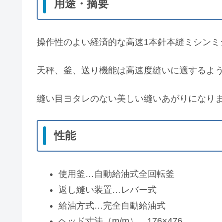
用途・摘要
操作性のよい経済的な高速1本針本縫ミシンミ
天秤、釜、送り機能は高速度縫いに適するよ
縫い目ヨタレのない美しい縫いあがりになり
性能
使用釜…自動給油式全回転釜
返し縫い装置…レバー式
給油方式…完全自動給油式
ヘッド寸法（m/m）…176×476