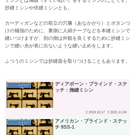
ミシンとは掬縫（すくいぬい）をするミシンのことです。
抄縫ミシンや伏縫ミシンとも。
カーディガンなどの前立の穴縢（あなかがり）とボタンつ
けの補強のために、裏側に人絹テープなどを本縫ミシンで
縫いつけますが、別の側は外観を良くするために抄縫ミシ
ンで縫い糸が表に出ないような縫い止めをします。
ふつうのミシンでは抄縫器を取りつけることもあります。
ディアボーン・ブラインド・ステ
ミシンカタログ
ッチ：掬縫ミシン
2019.10.17
2021.11.04
アメリカン・ブラインド・ステッ
ミシンカタログ
チ 9SS-1