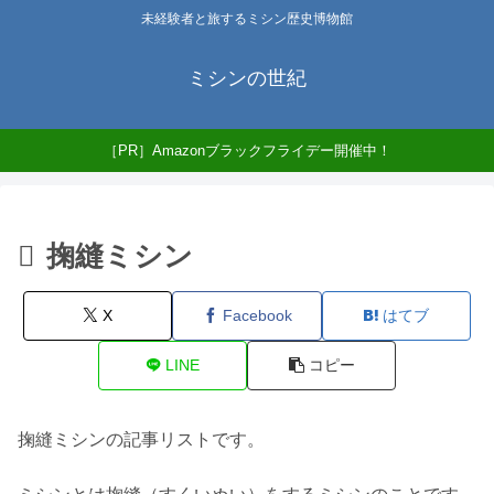
未経験者と旅するミシン歴史博物館
ミシンの世紀
［PR］Amazonブラックフライデー開催中！
掬縫ミシン
X
Facebook
はてブ
LINE
コピー
掬縫ミシンの記事リストです。