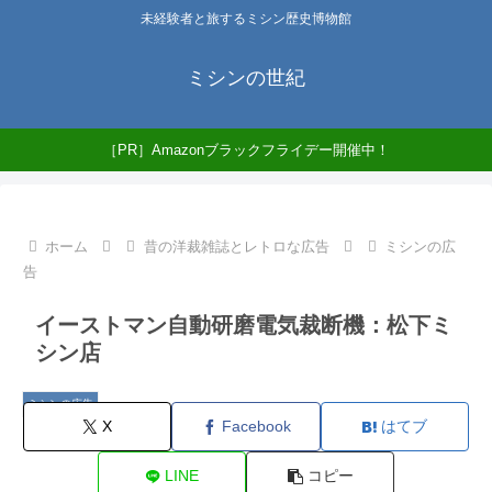
未経験者と旅するミシン歴史博物館
ミシンの世紀
［PR］Amazonブラックフライデー開催中！
ホーム
昔の洋裁雑誌とレトロな広告
ミシンの広
告
イーストマン自動研磨電気裁断機：松下ミ
シン店
ミシンの広告
X
Facebook
はてブ
LINE
コピー