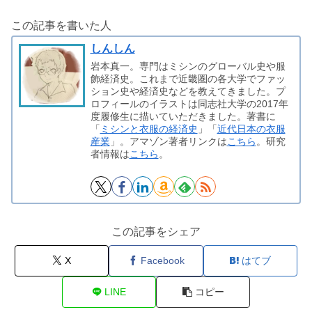
この記事を書いた人
しんしん
岩本真一。専門はミシンのグローバル史や服
飾経済史。これまで近畿圏の各大学でファッ
ション史や経済史などを教えてきました。プ
ロフィールのイラストは同志社大学の2017年
度履修生に描いていただきました。著書に
「
ミシンと衣服の経済史
」「
近代日本の衣服
産業
」。アマゾン著者リンクは
こちら
。研究
者情報は
こちら
。
この記事をシェア
X
Facebook
はてブ
LINE
コピー