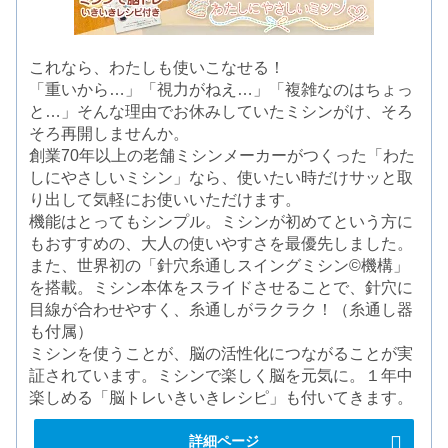
これなら、わたしも使いこなせる！
「重いから…」「視力がねえ…」「複雑なのはちょっ
と…」そんな理由でお休みしていたミシンがけ、そろ
そろ再開しませんか。
創業70年以上の老舗ミシンメーカーがつくった「わた
しにやさしいミシン」なら、使いたい時だけサッと取
り出して気軽にお使いいただけます。
機能はとってもシンプル。ミシンが初めてという方に
もおすすめの、大人の使いやすさを最優先しました。
また、世界初の「針穴糸通しスイングミシン©機構」
を搭載。ミシン本体をスライドさせることで、針穴に
目線が合わせやすく、糸通しがラクラク！（糸通し器
も付属）
ミシンを使うことが、脳の活性化につながることが実
証されています。ミシンで楽しく脳を元気に。１年中
楽しめる「脳トレいきいきレシピ」も付いてきます。
詳細ページ