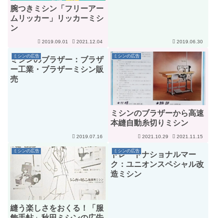
腕つきミシン「フリーアー
ムリッカー」リッカーミシ
ン
2019.09.01
2021.12.04
2019.06.30
ミシンの広告
ミシンの広告
ミシンのブラザー：ブラザ
ー工業・ブラザーミシン販
売
ミシンのブラザーから高速
本縫自動糸切りミシン
2019.07.16
2021.10.29
2021.11.15
ミシンの広告
ミシンの広告
トレードナショナルマー
ク：ユニオンスペシャル改
造ミシン
縫う楽しさをおくる！「服
飾手帖」秋田ミシンの広告