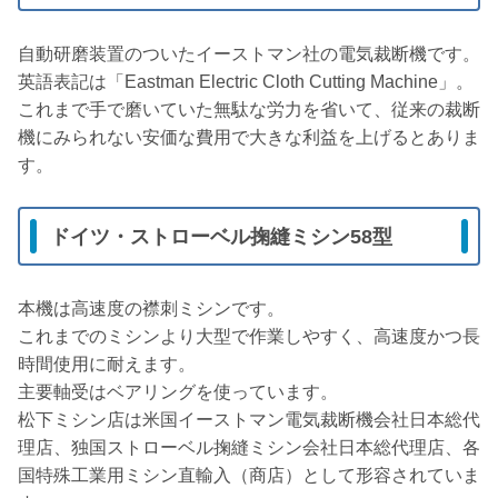
自動研磨装置のついたイーストマン社の電気裁断機です。
英語表記は「Eastman Electric Cloth Cutting Machine」。
これまで手で磨いていた無駄な労力を省いて、従来の裁断
機にみられない安価な費用で大きな利益を上げるとありま
す。
ドイツ・ストローベル掬縫ミシン58型
本機は高速度の襟刺ミシンです。
これまでのミシンより大型で作業しやすく、高速度かつ長
時間使用に耐えます。
主要軸受はベアリングを使っています。
松下ミシン店は米国イーストマン電気裁断機会社日本総代
理店、独国ストローベル掬縫ミシン会社日本総代理店、各
国特殊工業用ミシン直輸入（商店）として形容されていま