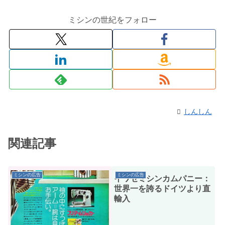
ミシンの世紀をフォロー
しんしん
関連記事
ミシンの広告
ミシンの広告
イワセミシンカムパニー：
世界一を誇るドイツより直
輸入