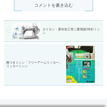
コメントを書き込む
タイタン：重布加工用二重環縫3本針ミシ
ン
腕つきミシン「フリーアームリッカー」
リッカーミシン