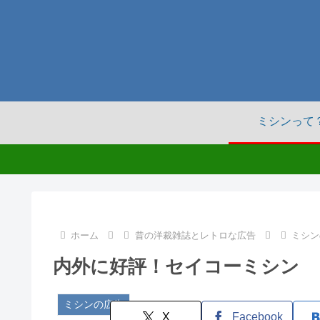
ミシンって
ホーム
昔の洋裁雑誌とレトロな広告
ミシン
内外に好評！セイコーミシン
ミシンの広告
X
Facebook