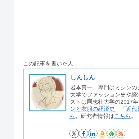
この記事を書いた人
しんしん
岩本真一。専門はミシンの
大学でファッション史や経
ストは同志社大学の2017
ンと衣服の経済史
」「
近代
ら
。研究者情報は
こちら
。