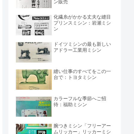
ン販売
化繊糸がかかる丈夫な縫目
プリンスミシン：岩瀬ミシ
ン
ドイツミシンの最も新しい
アドラー工業用ミシン
縫い仕事のすべてをこの一
台で：トヨタミシン
カラーフルな季節へご招
待：福助ミシン
腕つきミシン「フリーアー
ムリッカー」リッカーミシ