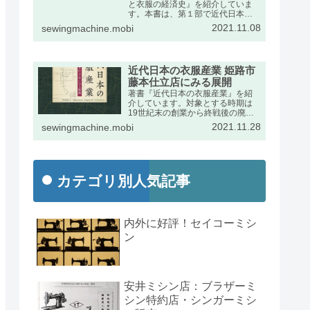
と衣服の経済史』を紹介していま
す。本書は、第１部で近代日本に
おけるミシンの輸入動向をふま
2021.11.08
sewingmachine.mobi
え、第２部で衣服産業の展開を述
べたものです。出版社のページの
宣伝文は次のとおりです。
近代日本の衣服産業 姫路市
藤本仕立店にみる展開
著書『近代日本の衣服産業』を紹
介しています。対象とする時期は
19世紀末の創業から終戦後の廃業
までの約半世紀です。兵庫県姫路
2021.11.28
sewingmachine.mobi
市の藤本家文書を手がかりに、近
代日本経済史の発展段階で特異な
位置を占めた衣服産業の動向を詳
しくまとめました。
カテゴリ別人気記事
内外に好評！セイコーミシ
ン
安井ミシン店：ブラザーミ
シン特約店・シンガーミシ