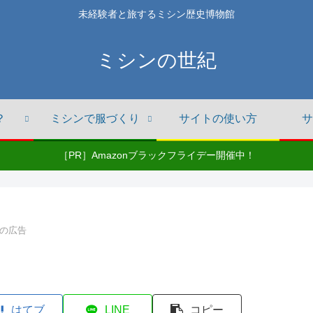
未経験者と旅するミシン歴史博物館
ミシンの世紀
？
ミシンで服づくり
サイトの使い方
サ
［PR］Amazonブラックフライデー開催中！
の広告
はてブ
LINE
コピー