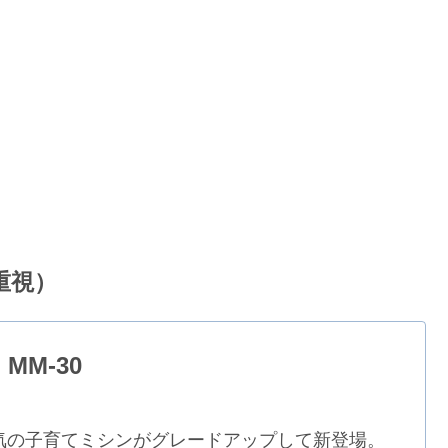
重視）
M-30
気の子育てミシンがグレードアップして新登場。