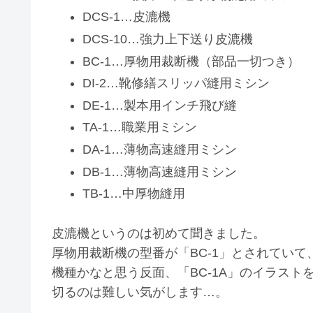
DCS-1…皮漉機
DCS-10…強力上下送り皮漉機
BC-1…厚物用裁断機（部品一切つき）
DI-2…靴修繕スリッパ縫用ミシン
DE-1…製本用インチ飛び縫
TA-1…職業用ミシン
DA-1…薄物高速縫用ミシン
DB-1…薄物高速縫用ミシン
TB-1…中厚物縫用
皮漉機というのは初めて聞きました。
厚物用裁断機の型番が「BC-1」とされていて
機種かなと思う反面、「BC-1A」のイラス
切るのは難しい気がします…。