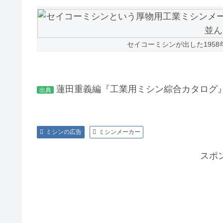
セイコーミシンが出した195
蓮田重義編『工業用ミシン綜合カタログ』
出典
ミシンの広告
ミシンメーカー
スポ