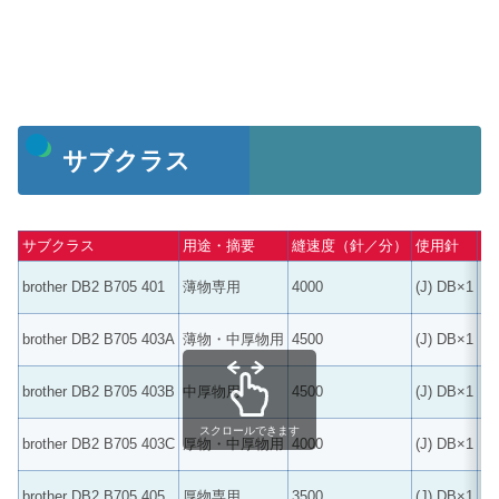
サブクラス
サブクラス
用途・摘要
縫速度（針／分）
使用針
縫
brother DB2 B705 401
薄物専用
4000
(J) DB×1
4
brother DB2 B705 403A
薄物・中厚物用
4500
(J) DB×1
4
brother DB2 B705 403B
中厚物用
4500
(J) DB×1
4
スクロールできます
brother DB2 B705 403C
厚物・中厚物用
4000
(J) DB×1
5
brother DB2 B705 405
厚物専用
3500
(J) DB×1
5