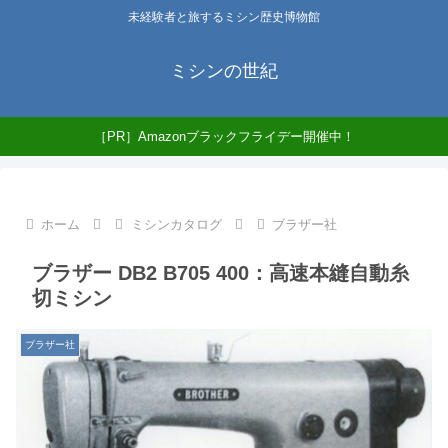
未経験者と旅するミシン歴史博物館
ミシンの世紀
［PR］Amazonブラックフライデー開催中！
ホーム
ミシンカタログ
ブラザー社
ブラザー DB2 B705 400：高速本縫自動糸
切ミシン
ブラザー社