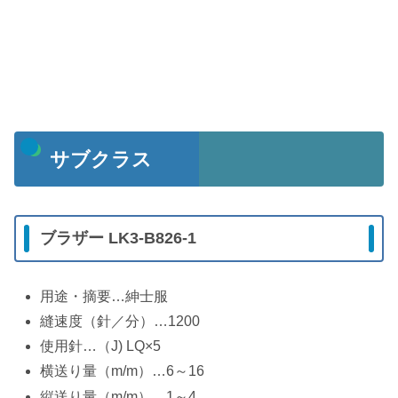
サブクラス
ブラザー LK3-B826-1
用途・摘要…紳士服
縫速度（針／分）…1200
使用針…（J) LQ×5
横送り量（m/m）…6～16
縦送り量（m/m）…1～4