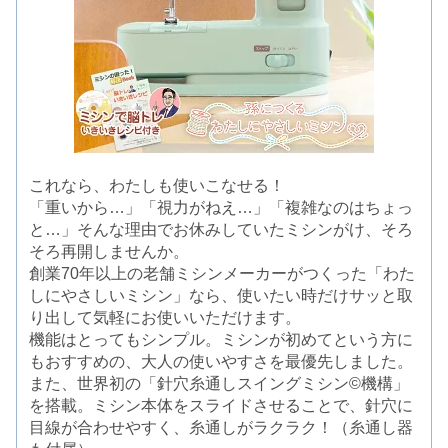
これなら、わたしも使いこなせる！
「重いから…」「視力がねえ…」「複雑なのはちょっ
と…」そんな理由でお休みしていたミシンがけ、そろ
そろ再開しませんか。
創業70年以上の老舗ミシンメーカーがつくった「わた
しにやさしいミシン」なら、使いたい時だけサッと取
り出して気軽にお使いいただけます。
機能はとってもシンプル。ミシンが初めてという方に
もおすすめの、大人の使いやすさを最優先しました。
また、世界初の「針穴糸通しスイングミシン©機構」
を搭載。ミシン本体をスライドさせることで、針穴に
目線が合わせやすく、糸通しがラクラク！（糸通し器