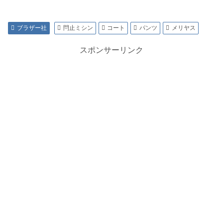
ブラザー社
閂止ミシン
コート
パンツ
メリヤス
スポンサーリンク