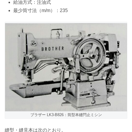
給油方式：注油式
最少筒寸法（m/m）：235
ブラザー LK3-B826：筒型本縫閂止ミシン
縫型・縫見本は次のとおり。