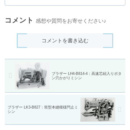
コメント
感想や質問をお寄せください♪
コメントを書き込む
ブラザー LH4-B814-4：高速芯紐入りボタ
ン穴かがりミシン
ブラザー LK3-B827：筒型本縫模様閂止ミ
シン