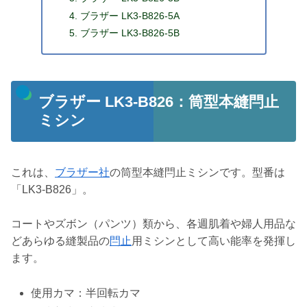
ブラザー LK3-B826-5A
ブラザー LK3-B826-5B
ブラザー LK3-B826：筒型本縫閂止
ミシン
これは、
ブラザー社
の筒型本縫閂止ミシンです。型番は
「LK3-B826」。
コートやズボン（パンツ）類から、各週肌着や婦人用品な
どあらゆる縫製品の
閂止
用ミシンとして高い能率を発揮し
ます。
使用カマ：半回転カマ