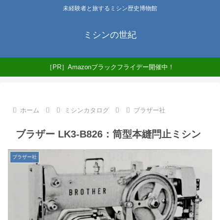
未経験者と旅するミシン歴史博物館
ミシンの世紀
［PR］Amazonブラックフライデー開催中！
ホーム
ミシンカタログ
ブラザー社
ブラザー LK3-B826：筒型本縫閂止ミシン
ブラザー社