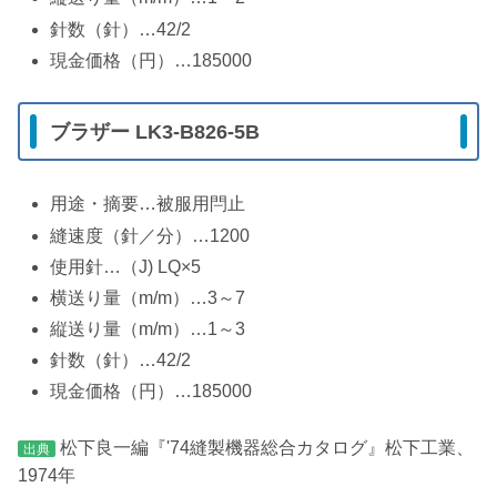
針数（針）…42/2
現金価格（円）…185000
ブラザー LK3-B826-5B
用途・摘要…被服用閂止
縫速度（針／分）…1200
使用針…（J) LQ×5
横送り量（m/m）…3～7
縦送り量（m/m）…1～3
針数（針）…42/2
現金価格（円）…185000
松下良一編『'74縫製機器総合カタログ』松下工業、
出典
1974年