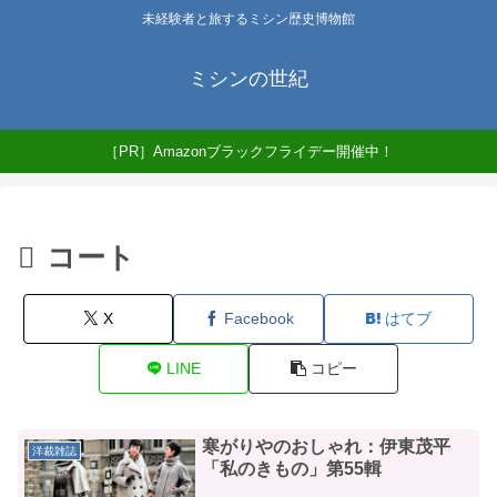
未経験者と旅するミシン歴史博物館
ミシンの世紀
［PR］Amazonブラックフライデー開催中！
コート
X
Facebook
はてブ
LINE
コピー
寒がりやのおしゃれ：伊東茂平
洋裁雑誌
「私のきもの」第55輯