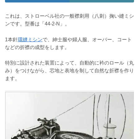
これは、ストローベル社の一般襟刺用（八刺）掬い縫ミシ
ンです。型番は「44-2-N」。
1本針
環縫ミシン
で、紳士服や婦人服、オーバー、コート
などの折襟の成型をします。
特別に設計された装置によって、自動的に衿のロール（丸
み）をつけながら、芯地と表地を制して自然な折襟を作り
ます。