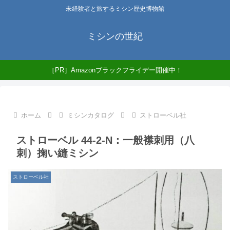
未経験者と旅するミシン歴史博物館
ミシンの世紀
［PR］Amazonブラックフライデー開催中！
ホーム
ミシンカタログ
ストローベル社
ストローベル 44-2-N：一般襟刺用（八
刺）掬い縫ミシン
ストローベル社