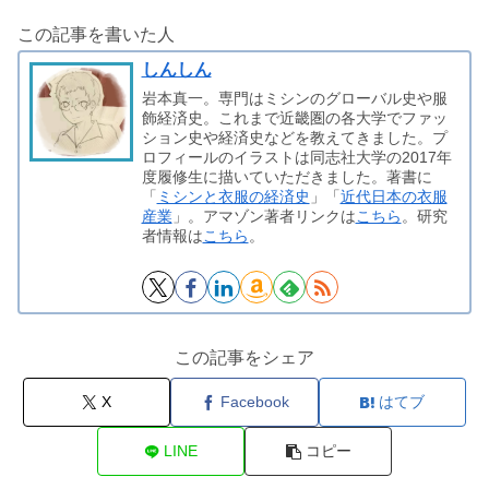
この記事を書いた人
しんしん
岩本真一。専門はミシンのグローバル史や服
飾経済史。これまで近畿圏の各大学でファッ
ション史や経済史などを教えてきました。プ
ロフィールのイラストは同志社大学の2017年
度履修生に描いていただきました。著書に
「
ミシンと衣服の経済史
」「
近代日本の衣服
産業
」。アマゾン著者リンクは
こちら
。研究
者情報は
こちら
。
この記事をシェア
X
Facebook
はてブ
LINE
コピー