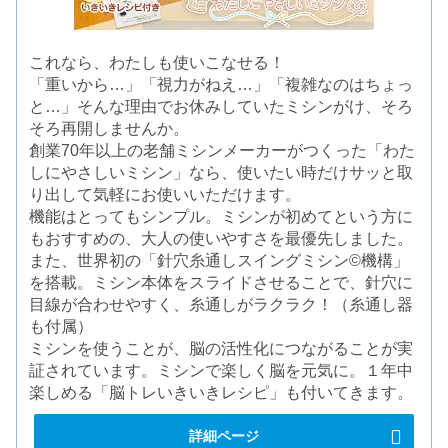
これなら、わたしも使いこなせる！
「重いから…」「視力がねえ…」「複雑なのはちょっ
と…」そんな理由でお休みしていたミシンがけ、そろ
そろ再開しませんか。
創業70年以上の老舗ミシンメーカーがつくった「わた
しにやさしいミシン」なら、使いたい時だけサッと取
り出して気軽にお使いいただけます。
機能はとってもシンプル。ミシンが初めてという方に
もおすすめの、大人の使いやすさを最優先しました。
また、世界初の「針穴糸通しスイングミシン©機構」
を搭載。ミシン本体をスライドさせることで、針穴に
目線が合わせやすく、糸通しがラクラク！（糸通し器
も付属）
ミシンを使うことが、脳の活性化につながることが実
証されています。ミシンで楽しく脳を元気に。１年中
楽しめる「脳トレいきいきレシピ」も付いてきます。
詳細ページ