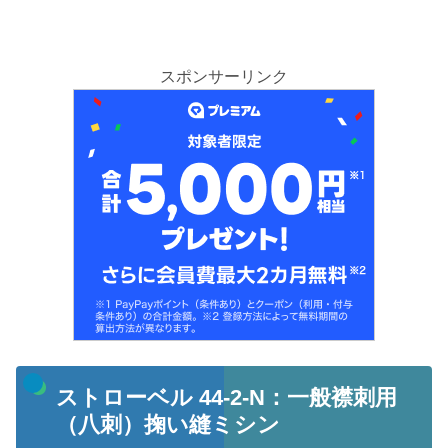
スポンサーリンク
ストローベル 44-2-N：一般襟刺用
（八刺）掬い縫ミシン