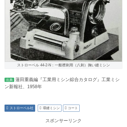
ストローベル 44-2-N：一般襟刺用（八刺）掬い縫ミシン
蓮田重義編『工業用ミシン綜合カタログ』工業ミシ
出典
ン新報社、1958年
ストローベル社
環縫ミシン
コート
スポンサーリンク