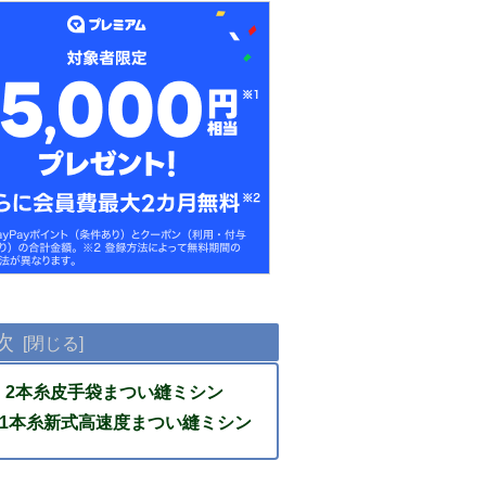
次
-H：2本糸皮手袋まつい縫ミシン
S：1本糸新式高速度まつい縫ミシン