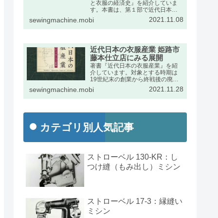
と衣服の経済史』を紹介していま
す。本書は、第１部で近代日本に
おけるミシンの輸入動向をふま
2021.11.08
sewingmachine.mobi
え、第２部で衣服産業の展開を述
べたものです。出版社のページの
宣伝文は次のとおりです。
近代日本の衣服産業 姫路市
藤本仕立店にみる展開
著書『近代日本の衣服産業』を紹
介しています。対象とする時期は
19世紀末の創業から終戦後の廃業
までの約半世紀です。兵庫県姫路
2021.11.28
sewingmachine.mobi
市の藤本家文書を手がかりに、近
代日本経済史の発展段階で特異な
位置を占めた衣服産業の動向を詳
しくまとめました。
カテゴリ別人気記事
ストローベル 130-KR：し
つけ縫（もみ出し）ミシン
ストローベル 17-3：縁縫い
ミシン