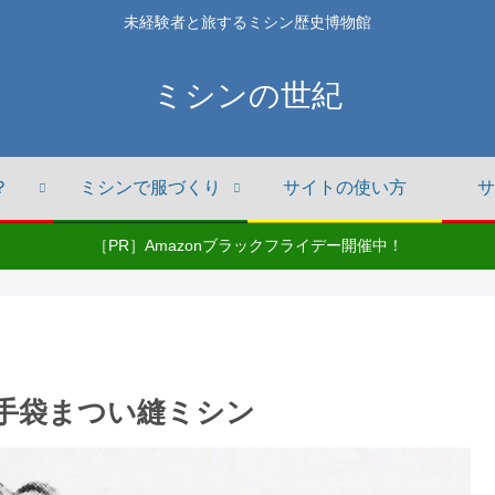
未経験者と旅するミシン歴史博物館
ミシンの世紀
？
ミシンで服づくり
サイトの使い方
サ
［PR］Amazonブラックフライデー開催中！
糸皮手袋まつい縫ミシン