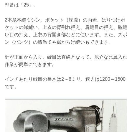
型番は「25」。
2本糸本縫ミシン。ポケット（蛇腹）の両蓋、はりつけポ
ケットの縁縫い、上衣の背割れ押え、肩縫目の押え、脇縫
い目の押え、上衣の背開き部などに使います。また、ズボ
ン（パンツ）の膝当てや裾からげ縫いもできます。
針が正面から入り、縫目は直線となって、厄介な比翼入れ
作業が簡単にできます。
インチあたり縫目の長さは2～6ミリ。速力は1200～1500
です。