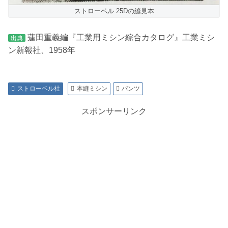
ストローベル 25Dの縫見本
蓮田重義編『工業用ミシン綜合カタログ』工業ミシ
出典
ン新報社、1958年
ストローベル社
本縫ミシン
パンツ
スポンサーリンク