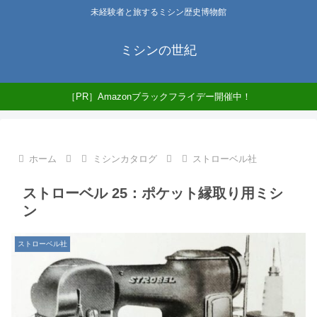
未経験者と旅するミシン歴史博物館
ミシンの世紀
［PR］Amazonブラックフライデー開催中！
ホーム
ミシンカタログ
ストローベル社
ストローベル 25：ポケット縁取り用ミシ
ン
ストローベル社