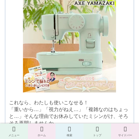
これなら、わたしも使いこなせる！
「重いから…」「視力がねえ…」「複雑なのはちょっ
と…」そんな理由でお休みしていたミシンがけ、そろ
そろ再開しませんか。
創業70年以上の老舗ミシンメーカーがつくった「わた
メニュー
ホーム
検索
トップ
サイドバー
しにやさしいミシン」なら、使いたい時だけサッと取