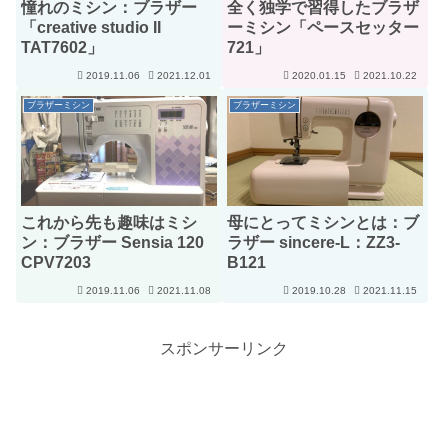
憧れのミシン：ブラザー
全く独学で習得したブラザ
「creative studio II
ーミシン「ペースセッター
TAT7602」
721」
2019.11.06
2021.12.01
2020.01.15
2021.10.22
ブラザーミシン
ブラザーミシン
これから先も趣味はミシ
母にとってミシンとは：ブ
ン：ブラザー Sensia 120
ラザー sincere-L：ZZ3-
CPV7203
B121
2019.11.06
2021.11.08
2019.10.28
2021.11.15
スポンサーリンク