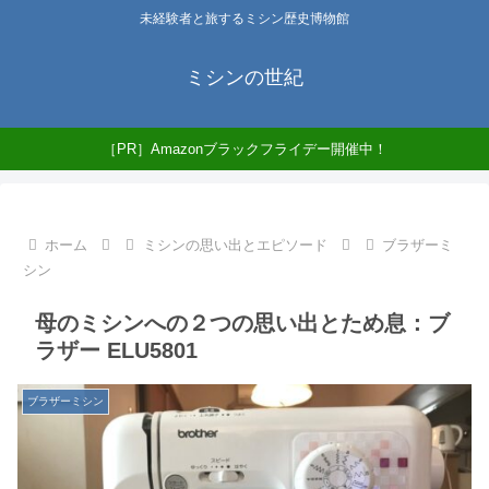
未経験者と旅するミシン歴史博物館
ミシンの世紀
［PR］Amazonブラックフライデー開催中！
ホーム
ミシンの思い出とエピソード
ブラザーミ
シン
母のミシンへの２つの思い出とため息：ブ
ラザー ELU5801
ブラザーミシン