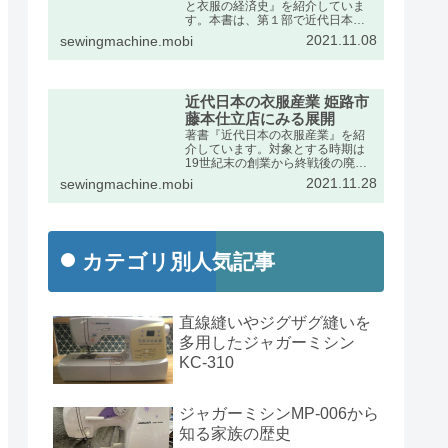
と衣服の経済史』を紹介していま
す。本書は、第１部で近代日本に
おけるミシンの輸入動向をふま
2021.11.08
sewingmachine.mobi
え、第２部で衣服産業の展開を述
べたものです。出版社のページの
宣伝文は次のとおりです。
近代日本の衣服産業 姫路市
藤本仕立店にみる展開
著書『近代日本の衣服産業』を紹
介しています。対象とする時期は
19世紀末の創業から終戦後の廃業
までの約半世紀です。兵庫県姫路
2021.11.28
sewingmachine.mobi
市の藤本家文書を手がかりに、近
代日本経済史の発展段階で特異な
位置を占めた衣服産業の動向を詳
しくまとめました。
カテゴリ別人気記事
直線縫いやジグザグ縫いを
多用したジャガーミシン
KC-310
ジャガーミシンMP-006から
知る家族の歴史