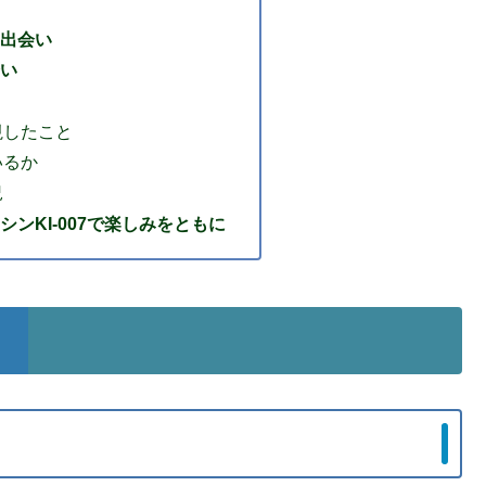
出会い
い
視したこと
いるか
況
ンKI-007で楽しみをともに