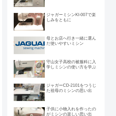
ジャガーミシンKI-007で楽
しみをともに
母とお店へ行き一緒に選ん
だ使いやすいミシン
守山女子高校の被服科に入
学しミシンの使い方を学ぶ
ジャガーCD-2101をつうじ
た祖母のミシンの思い出
子供に小物入れを作ったの
がミシンの楽しい思い出