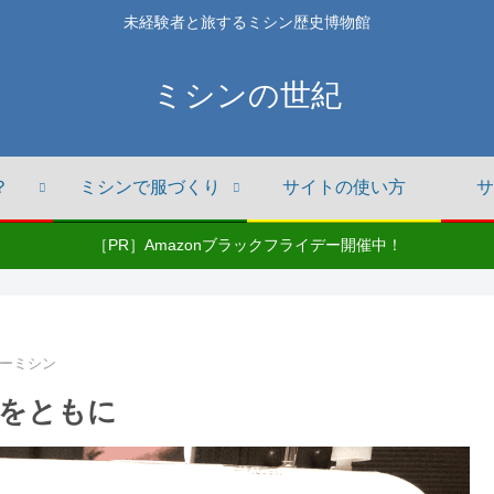
未経験者と旅するミシン歴史博物館
ミシンの世紀
？
ミシンで服づくり
サイトの使い方
サ
［PR］Amazonブラックフライデー開催中！
ーミシン
みをともに