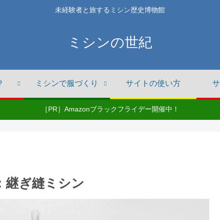
未経験者と旅するミシン歴史博物館
ミシンの世紀
？
ミシンで服づくり
サイトの使い方
サ
［PR］Amazonブラックフライデー開催中！
3B 1：継ぎ縫ミシン