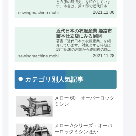
と衣服の経済史』を紹介していま
す。本書は、第１部で近代日本に
おけるミシンの輸入動向をふま
2021.11.08
sewingmachine.mobi
え、第２部で衣服産業の展開を述
べたものです。出版社のページの
宣伝文は次のとおりです。
近代日本の衣服産業 姫路市
藤本仕立店にみる展開
著書『近代日本の衣服産業』を紹
介しています。対象とする時期は
19世紀末の創業から終戦後の廃業
までの約半世紀です。兵庫県姫路
2021.11.28
sewingmachine.mobi
市の藤本家文書を手がかりに、近
代日本経済史の発展段階で特異な
位置を占めた衣服産業の動向を詳
しくまとめました。
カテゴリ別人気記事
メロー 60：オーバーロック
ミシン
メロー Aシリーズ：オーバ
ーロックミシンほか