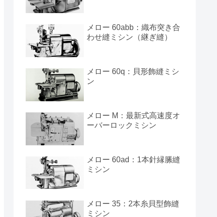
メロー 60abb：織布突き合
わせ縫ミシン（継ぎ縫）
メロー 60q：貝形飾縫ミシ
ン
メロー M：最新式高速度オ
ーバーロックミシン
メロー 60ad：1本針縁縢縫
ミシン
メロー 35：2本糸貝型飾縫
ミシン