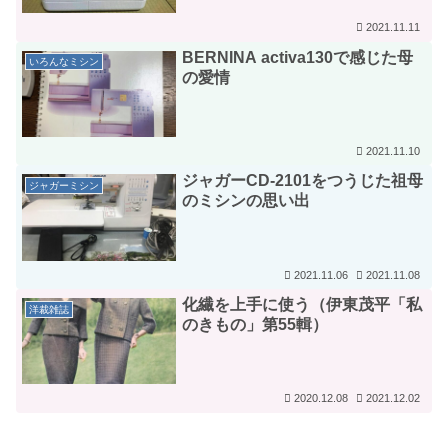
2021.11.11
BERNINA activa130で感じた母
いろんなミシン
の愛情
2021.11.10
ジャガーCD-2101をつうじた祖母
ジャガーミシン
のミシンの思い出
2021.11.06
2021.11.08
化繊を上手に使う（伊東茂平「私
洋裁雑誌
のきもの」第55輯）
2020.12.08
2021.12.02