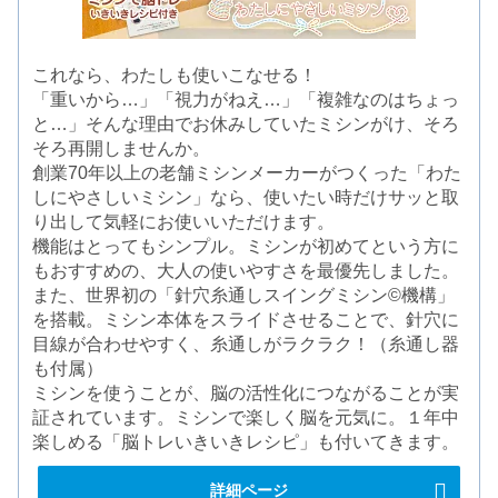
これなら、わたしも使いこなせる！
「重いから…」「視力がねえ…」「複雑なのはちょっ
と…」そんな理由でお休みしていたミシンがけ、そろ
そろ再開しませんか。
創業70年以上の老舗ミシンメーカーがつくった「わた
しにやさしいミシン」なら、使いたい時だけサッと取
り出して気軽にお使いいただけます。
機能はとってもシンプル。ミシンが初めてという方に
もおすすめの、大人の使いやすさを最優先しました。
また、世界初の「針穴糸通しスイングミシン©機構」
を搭載。ミシン本体をスライドさせることで、針穴に
目線が合わせやすく、糸通しがラクラク！（糸通し器
も付属）
ミシンを使うことが、脳の活性化につながることが実
証されています。ミシンで楽しく脳を元気に。１年中
楽しめる「脳トレいきいきレシピ」も付いてきます。
詳細ページ