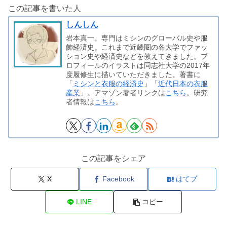
この記事を書いた人
しんしん
岩本真一。専門はミシンのグローバル史や服
飾経済史。これまで近畿圏の各大学でファッ
ション史や経済史などを教えてきました。プ
ロフィールのイラストは同志社大学の2017年
度履修生に描いていただきました。著書に
「
ミシンと衣服の経済史
」「
近代日本の衣服
産業
」。アマゾン著者リンクは
こちら
。研究
者情報は
こちら
。
この記事をシェア
X
Facebook
はてブ
LINE
コピー