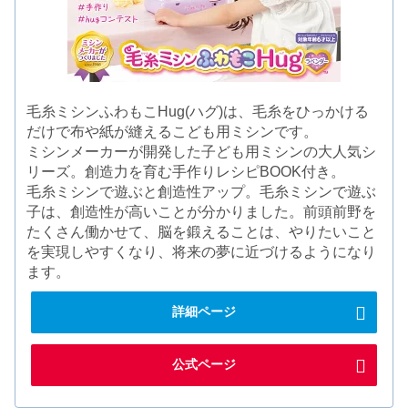
毛糸ミシンふわもこHug(ハグ)は、毛糸をひっかける
だけで布や紙が縫えるこども用ミシンです。
ミシンメーカーが開発した子ども用ミシンの大人気シ
リーズ。創造力を育む手作りレシピBOOK付き。
毛糸ミシンで遊ぶと創造性アップ。毛糸ミシンで遊ぶ
子は、創造性が高いことが分かりました。前頭前野を
たくさん働かせて、脳を鍛えることは、やりたいこと
を実現しやすくなり、将来の夢に近づけるようになり
ます。
詳細ページ
公式ページ