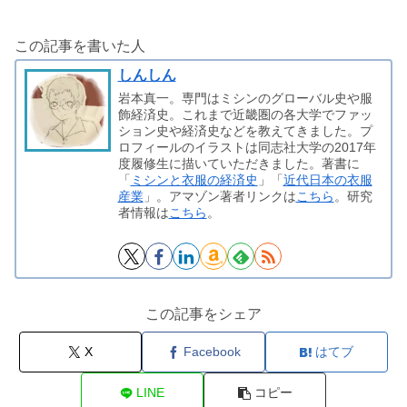
この記事を書いた人
しんしん
岩本真一。専門はミシンのグローバル史や服
飾経済史。これまで近畿圏の各大学でファッ
ション史や経済史などを教えてきました。プ
ロフィールのイラストは同志社大学の2017年
度履修生に描いていただきました。著書に
「
ミシンと衣服の経済史
」「
近代日本の衣服
産業
」。アマゾン著者リンクは
こちら
。研究
者情報は
こちら
。
この記事をシェア
X
Facebook
はてブ
LINE
コピー