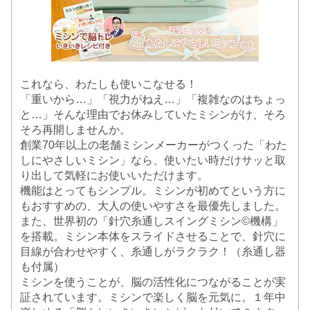
これなら、わたしも使いこなせる！
「重いから…」「視力がねえ…」「複雑なのはちょっ
と…」そんな理由でお休みしていたミシンがけ、そろ
そろ再開しませんか。
創業70年以上の老舗ミシンメーカーがつくった「わた
しにやさしいミシン」なら、使いたい時だけサッと取
り出して気軽にお使いいただけます。
機能はとってもシンプル。ミシンが初めてという方に
もおすすめの、大人の使いやすさを最優先しました。
また、世界初の「針穴糸通しスイングミシン©機構」
を搭載。ミシン本体をスライドさせることで、針穴に
目線が合わせやすく、糸通しがラクラク！（糸通し器
も付属）
ミシンを使うことが、脳の活性化につながることが実
証されています。ミシンで楽しく脳を元気に。１年中