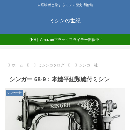
未経験者と旅するミシン歴史博物館
ミシンの世紀
［PR］Amazonブラックフライデー開催中！
ホーム
ミシンカタログ
シンガー社
シンガー 68-9：本縫平紐類縫付ミシン
シンガー社