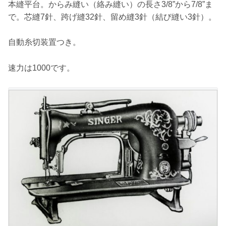
本縫平台。からみ縫い（絡み縫い）の長さ3/8”から7/8”ま
で。芯縫7針、跨げ縫32針、留め縫3針（結び縫い3針）。
自動糸切装置つき。
速力は1000です。