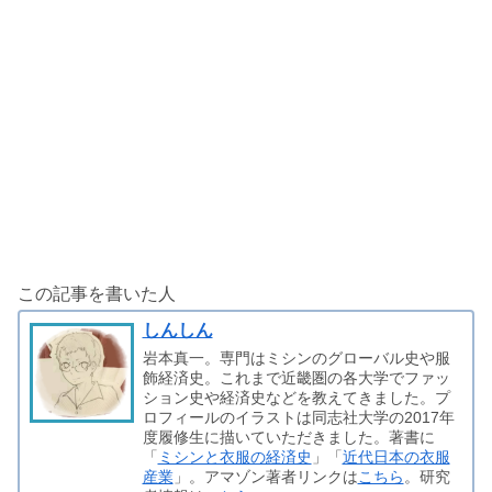
この記事を書いた人
しんしん
岩本真一。専門はミシンのグローバル史や服
飾経済史。これまで近畿圏の各大学でファッ
ション史や経済史などを教えてきました。プ
ロフィールのイラストは同志社大学の2017年
度履修生に描いていただきました。著書に
「
ミシンと衣服の経済史
」「
近代日本の衣服
産業
」。アマゾン著者リンクは
こちら
。研究