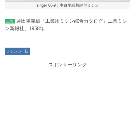
singer 68-9：本縫平紐類縫付ミシン
蓮田重義編『工業用ミシン綜合カタログ』工業ミシ
出典
ン新報社、1958年
シンガー社
スポンサーリンク