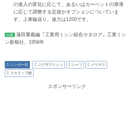
の進入の変化に応じて、あるいはカーペットの厚薄
に応じて調整する定規がオプションについていま
す。上車輪送り。速力は1200です。
蓮田重義編『工業用ミシン綜合カタログ』工業ミシ
出典
ン新報社、1958年
シンガー社
ジグザグミシン
シャツ
メリヤス
スカラップ縫
スポンサーリンク