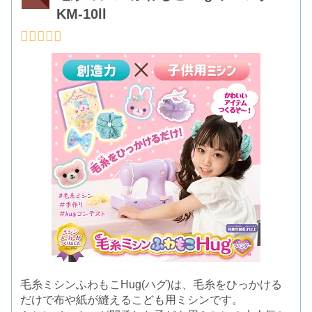
KM-10ll
毛糸ミシンふわもこHug(ハグ)は、毛糸をひっかける
だけで布や紙が縫えるこども用ミシンです。