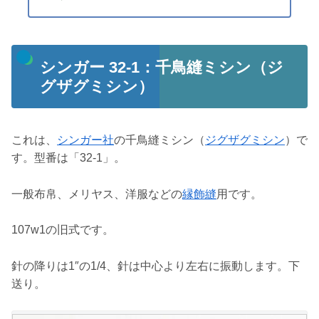
シンガー 32-1：千鳥縫ミシン（ジ
グザグミシン）
これは、
シンガー社
の千鳥縫ミシン（
ジグザグミシン
）で
す。型番は「32-1」。
一般布帛、メリヤス、洋服などの
縁飾縫
用です。
107w1の旧式です。
針の降りは1″の1/4、針は中心より左右に振動します。下
送り。