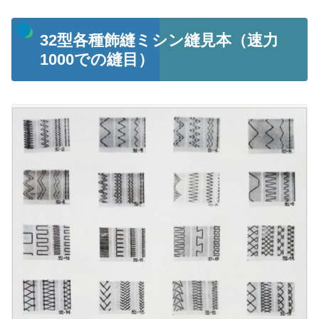
32型各種飾縫ミシン縫見本（速力
1000での縫目）