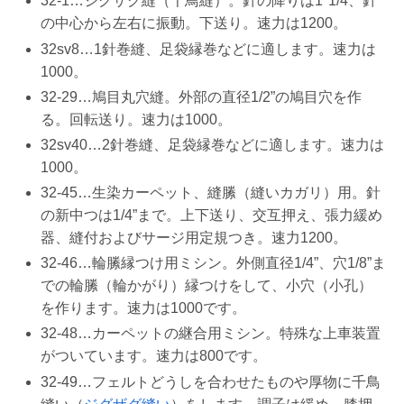
32-1…ジグザグ縫（千鳥縫）。針の降りは1″1/4、針
の中心から左右に振動。下送り。速力は1200。
32sv8…1針巻縫、足袋縁巻などに適します。速力は
1000。
32-29…鳩目丸穴縫。外部の直径1/2”の鳩目穴を作
る。回転送り。速力は1000。
32sv40…2針巻縫、足袋縁巻などに適します。速力は
1000。
32-45…生染カーペット、縫縢（縫いカガリ）用。針
の新中つは1/4”まで。上下送り、交互押え、張力緩め
器、縫付およびサージ用定規つき。速力1200。
32-46…輪縢縁つけ用ミシン。外側直径1/4”、穴1/8”ま
での輪縢（輪かがり）縁つけをして、小穴（小孔）
を作ります。速力は1000です。
32-48…カーペットの継合用ミシン。特殊な上車装置
がついています。速力は800です。
32-49…フェルトどうしを合わせたものや厚物に千鳥