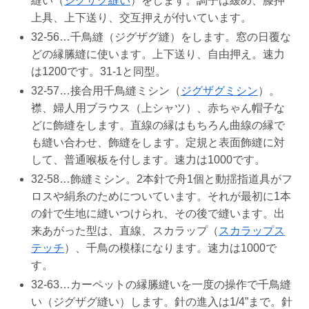
縫い（
ジグザグ縫い
）をします。調子は緩め、膝押
上具、上下送り、交互押えが付いています。
32-56…千鳥縫（ジグザグ縫）をします。窓の日覆な
どの縁縢縫に使います。上下送り、自由押え。速力
は1200です。31-1と同型。
32-57…接合用千鳥縫ミシン（
ジグザグミシン
）。
襟、婦人用ブラウス（上シャツ）、赤ちゃん帽子な
どに飾縫をします。直線の縁はもちろん曲線の縁で
も縫い合わせ、飾縫をします。定規と表面飾縫に対
して、普通喉板を付します。速力は1000です。
32-58…飾縫ミシン。2本針で舟1個と動揺指道具がフ
ロスや絹糸のためについています。それが最初に1本
の針で生地に縫いつけられ、その後で縫います。出
来あがった型は、直線、スカラップ（
スカラップス
テッチ
）、千鳥の模様になります。速力は1000で
す。
32-63…カーペットの縁縢縫いを一度の操作で千鳥縫
い（ジグザグ縫い）します。針の進入は1/4”まで。針