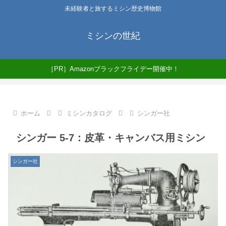
未経験者と旅するミシン歴史博物館
ミシンの世紀
［PR］Amazonブラックフライデー開催中！
ホーム
ミシンカタログ
シンガー社
シンガー 5-7：皮革・キャンバス用ミシン
シンガー社