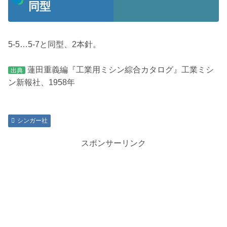
同型
5-5…5-7と同型、2本針。
蓮田重義編『工業用ミシン綜合カタログ』工業ミシ
出典
ン新報社、1958年
シンガー社
スポンサーリンク