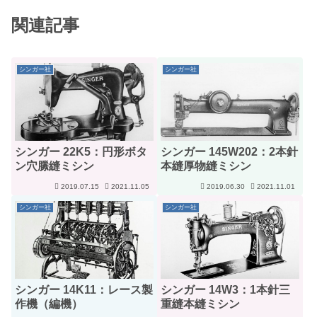
関連記事
シンガー社
シンガー社
シンガー 22K5：円形ボタ
シンガー 145W202：2本針
ン穴縢縫ミシン
本縫厚物縫ミシン
2019.07.15
2021.11.05
2019.06.30
2021.11.01
シンガー社
シンガー社
シンガー 14K11：レース製
シンガー 14W3：1本針三
作機（編機）
重縫本縫ミシン