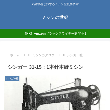
未経験者と旅するミシン歴史博物館
ミシンの世紀
［PR］Amazonブラックフライデー開催中！
ホーム
ミシンカタログ
シンガー社
シンガー 31-15：1本針本縫ミシン
シンガー社