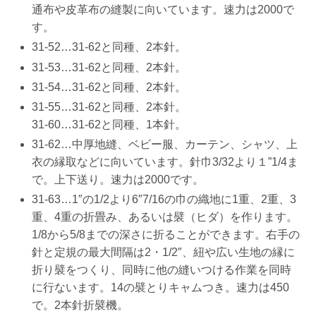
通布や皮革布の縫製に向いています。速力は2000で
す。
31-52…31-62と同種、2本針。
31-53…31-62と同種、2本針。
31-54…31-62と同種、2本針。
31-55…31-62と同種、2本針。
31-60…31-62と同種、1本針。
31-62…中厚地縫、ベビー服、カーテン、シャツ、上
衣の縁取などに向いています。針巾3/32より１”1/4ま
で。上下送り。速力は2000です。
31-63…1″の1/2より6″7/16の巾の織地に1重、2重、3
重、4重の折畳み、あるいは襞（ヒダ）を作ります。
1/8から5/8までの深さに折ることができます。右手の
針と定規の最大間隔は2・1/2″、紐や広い生地の縁に
折り襞をつくり、同時に他の縫いつける作業を同時
に行ないます。14の襞とりキャムつき。速力は450
で。2本針折襞機。