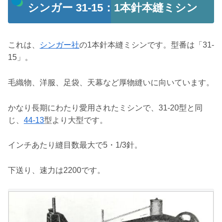
シンガー 31-15：1本針本縫ミシン
これは、
シンガー社
の1本針本縫ミシンです。型番は「31-
15」。
毛織物、洋服、足袋、天幕など厚物縫いに向いています。
かなり長期にわたり愛用されたミシンで、31-20型と同
じ、
44-13
型より大型です。
インチあたり縫目数最大で5・1/3針。
下送り、速力は2200です。