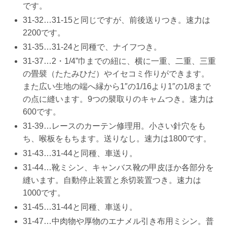
です。
31-32…31-15と同じですが、前後送りつき。速力は
2200です。
31-35…31-24と同種で、ナイフつき。
31-37…2・1/4”巾までの紐に、横に一重、二重、三重
の畳襞（たたみひだ）やイセコミ作りができます。
また広い生地の端へ縁から1″の1/16より1″の1/8まで
の点に縫います。9つの襞取りのキャムつき。速力は
600です。
31-39…レースのカーテン修理用。小さい針穴をも
ち、喉板をもちます。送りなし。速力は1800です。
31-43…31-44と同種、車送り。
31-44…靴ミシン、キャンバス靴の甲皮ほか各部分を
縫います。自動停止装置と糸切装置つき。速力は
1000です。
31-45…31-44と同種、車送り。
31-47…中肉物や厚物のエナメル引き布用ミシン。普