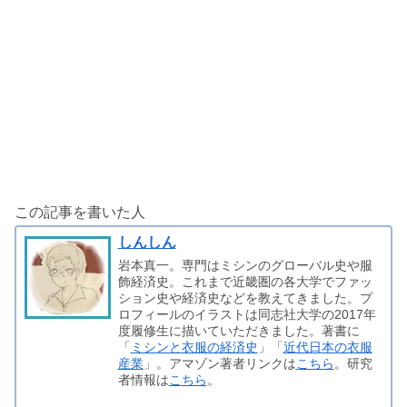
この記事を書いた人
しんしん
岩本真一。専門はミシンのグローバル史や服
飾経済史。これまで近畿圏の各大学でファッ
ション史や経済史などを教えてきました。プ
ロフィールのイラストは同志社大学の2017年
度履修生に描いていただきました。著書に
「
ミシンと衣服の経済史
」「
近代日本の衣服
産業
」。アマゾン著者リンクは
こちら
。研究
者情報は
こちら
。