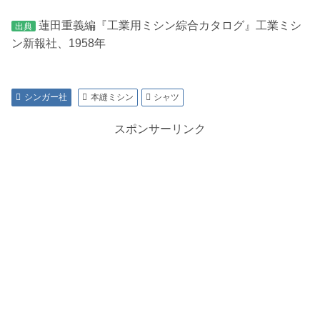
蓮田重義編『工業用ミシン綜合カタログ』工業ミシ
出典
ン新報社、1958年
シンガー社
本縫ミシン
シャツ
スポンサーリンク