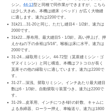
シン。
44-13
型と同種で同作業ができますが、こちら
は少し大きめ。本機は縫床（ベッド）が広く大物縫
に適します。速力は2200です。
31k21…31-20と同じ。ただし縫目4・1/2針。速力は
2000です。
31k22…厚布用。最大縫目5・1/3針。高い押上げ、押
えかねの下の余裕は5/16”。喉板は床に水平。速力は
2000です。
31-24…縁取用ミシン。44-72型（茣蓙縫ミシン・ゴ
ザヌイミシン）と同じ構造。本機はフトコロが長く
茣蓙その他の縁取りに適しています。速力は2200で
す。
31-27…深浅、襞取りミシン。インチあたり最大縫目
数は6・1/3針。自動襞取り装置つき。速力は2200で
す。
31-29…皮革用、インチにつき4針の針数、キャムに
よる糸締器、ローラー押え、車輪送り。速力は1800