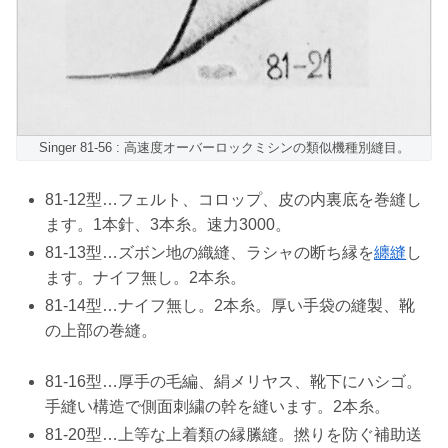
Singer 81-56 : 高速度オーバーロックミシンの類似機種別縫目。
81-12型…フェルト、コロップ、皮の内裏底を巻縫し
ます。1本針、3本糸。速力3000。
81-13型…ズボン地の織縫、ラシャの断ち縁を
纏縫
し
ます。ナイフ無し。2本糸。
81-14型…ナイフ無し。2本糸。厚い手袋の縫製、靴
の上部の巻縫。
81-16型…厚手の毛編、絹メリヤス、靴下にハシゴ。
手縫い構造で側面刺繍の幹を縫います。2本糸。
81-20型…上等な上着類の縁縢縫。撚りを防ぐ補助送