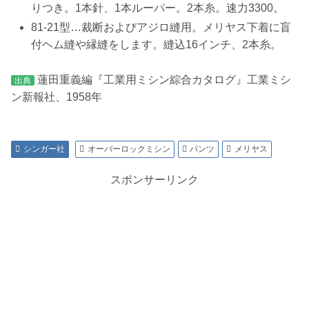
りつき。1本針、1本ルーパー。2本糸。速力3300。
81-21型…裁断およびアジロ縫用。メリヤス下着に盲
付ヘム縫や縁縫をします。縫込16インチ、2本糸。
蓮田重義編『工業用ミシン綜合カタログ』工業ミシ
出典
ン新報社、1958年
シンガー社
オーバーロックミシン
パンツ
メリヤス
スポンサーリンク