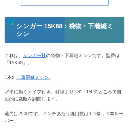
シンガー 15K68：袋物・下着縫ミ
シン
これは、
シンガー社
の袋物・下着縫ミシンです。型番は
「15K68」。
1本針
二重環縫ミシン
。
水平に動くナイフ付き。針線より1/8”～1/4”のところで自
動的に裁断を調節します。
速力は2500です。インチあたり縫目数は3-18針。2本ルー
パー。