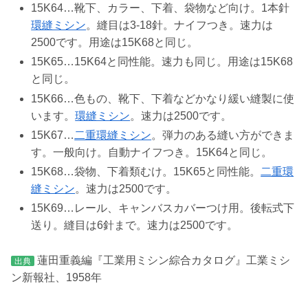
15K64…靴下、カラー、下着、袋物など向け。1本針
環縫ミシン
。縫目は3-18針。ナイフつき。速力は
2500です。用途は15K68と同じ。
15K65…15K64と同性能。速力も同じ。用途は15K68
と同じ。
15K66…色もの、靴下、下着などかなり緩い縫製に使
います。
環縫ミシン
。速力は2500です。
15K67…
二重環縫ミシン
。弾力のある縫い方ができま
す。一般向け。自動ナイフつき。15K64と同じ。
15K68…袋物、下着類むけ。15K65と同性能。
二重環
縫ミシン
。速力は2500です。
15K69…レール、キャンバスカバーつけ用。後転式下
送り。縫目は6針まで。速力は2500です。
蓮田重義編『工業用ミシン綜合カタログ』工業ミシ
出典
ン新報社、1958年