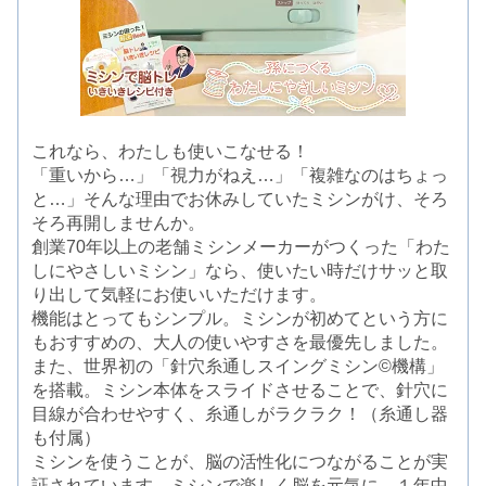
これなら、わたしも使いこなせる！
「重いから…」「視力がねえ…」「複雑なのはちょっ
と…」そんな理由でお休みしていたミシンがけ、そろ
そろ再開しませんか。
創業70年以上の老舗ミシンメーカーがつくった「わた
しにやさしいミシン」なら、使いたい時だけサッと取
り出して気軽にお使いいただけます。
機能はとってもシンプル。ミシンが初めてという方に
もおすすめの、大人の使いやすさを最優先しました。
また、世界初の「針穴糸通しスイングミシン©機構」
を搭載。ミシン本体をスライドさせることで、針穴に
目線が合わせやすく、糸通しがラクラク！（糸通し器
も付属）
ミシンを使うことが、脳の活性化につながることが実
証されています。ミシンで楽しく脳を元気に。１年中