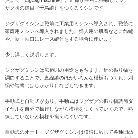
英語で「Zigzag machine」。針棒が左右に振動してジグ
ザグ状の縫目（千鳥縫）をつくるミシンです。
ジグザグミシンは戦前に工業用ミシンへ導入され、戦後に
家庭用ミシンへ導入されました。婦人用の肌着などに飾縫
や、裾・袖口にレース縫付をする場合に使います。
少し詳しく説明します。
ジグザグミシンは広範囲の用途をもちます。針の振り幅を
調節することで、直線縫のほかいろんな模様もつくれ、刺
繍や端篝（はしかがり）などもできます。
手動式と自動式があり、手動式はジグザグの振り幅調節ダ
イヤルを自分で操作しながら模様をつくっていくので、熟
練していないと模様を揃えにくいです。
自動式のオート・ジグザグミシンは模様に応じて各種凹凸