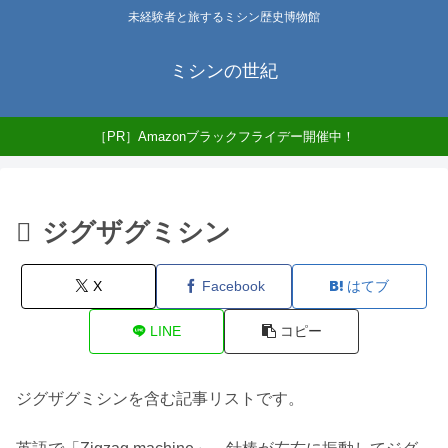
未経験者と旅するミシン歴史博物館
ミシンの世紀
［PR］Amazonブラックフライデー開催中！
ジグザグミシン
X
Facebook
はてブ
LINE
コピー
ジグザグミシンを含む記事リストです。