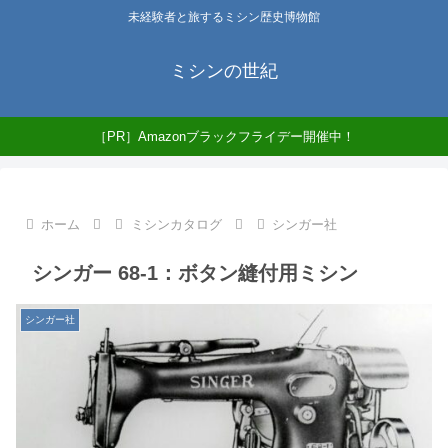
未経験者と旅するミシン歴史博物館
ミシンの世紀
［PR］Amazonブラックフライデー開催中！
ホーム
ミシンカタログ
シンガー社
シンガー 68-1：ボタン縫付用ミシン
シンガー社