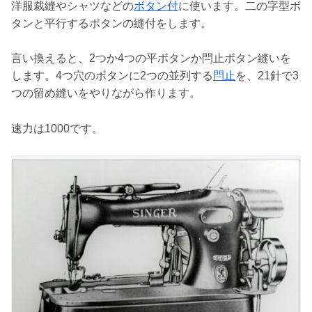
洋服裁縫やシャツなどの
ボタン付
に使います。二の字型ボ
タンと平行するボタンの縫付をします。
言い換えると、2つか4つの平ボタンか閂止ボタン縫いを
します。4つ穴のボタンに2つの並列する
閂止
を、21針で3
つの留め縫いをやりながら作ります。
速力は1000です。