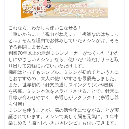
これなら、わたしも使いこなせる！
「重いから…」「視力がねえ…」「複雑なのはちょっ
と…」そんな理由でお休みしていたミシンがけ、そろ
そろ再開しませんか。
創業70年以上の老舗ミシンメーカーがつくった「わた
しにやさしいミシン」なら、使いたい時だけサッと取
り出して気軽にお使いいただけます。
機能はとってもシンプル。ミシンが初めてという方に
もおすすめの、大人の使いやすさを最優先しました。
また、世界初の「針穴糸通しスイングミシン©機構」
を搭載。ミシン本体をスライドさせることで、針穴に
目線が合わせやすく、糸通しがラクラク！（糸通し器
も付属）
ミシンを使うことが、脳の活性化につながることが実
証されています。ミシンで楽しく脳を元気に。１年中
楽しめる「脳トレいきいきレシピ」も付いてきます。