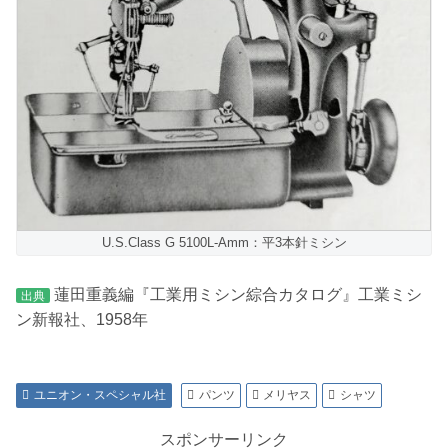
U.S.Class G 5100L-Amm：平3本針ミシン
蓮田重義編『工業用ミシン綜合カタログ』工業ミシ
出典
ン新報社、1958年
ユニオン・スペシャル社
パンツ
メリヤス
シャツ
スポンサーリンク