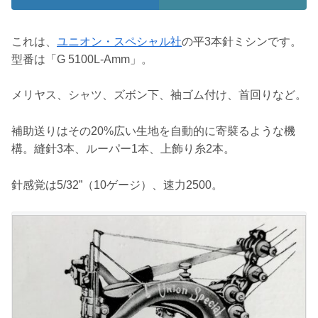
これは、
ユニオン・スペシャル社
の平3本針ミシンです。
型番は「G 5100L-Amm」。
メリヤス、シャツ、ズボン下、袖ゴム付け、首回りなど。
補助送りはその20%広い生地を自動的に寄襞るような機
構。縫針3本、ルーパー1本、上飾り糸2本。
針感覚は5/32”（10ゲージ）、速力2500。