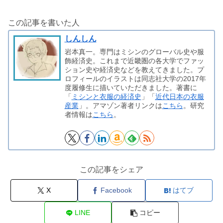
この記事を書いた人
しんしん
岩本真一。専門はミシンのグローバル史や服
飾経済史。これまで近畿圏の各大学でファッ
ション史や経済史などを教えてきました。プ
ロフィールのイラストは同志社大学の2017年
度履修生に描いていただきました。著書に
「
ミシンと衣服の経済史
」「
近代日本の衣服
産業
」。アマゾン著者リンクは
こちら
。研究
者情報は
こちら
。
この記事をシェア
X
Facebook
はてブ
LINE
コピー