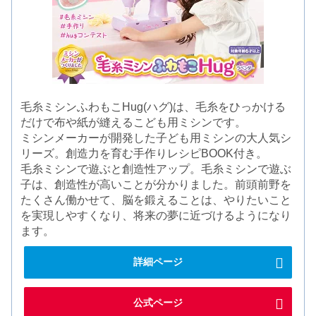
毛糸ミシンふわもこHug(ハグ)は、毛糸をひっかける
だけで布や紙が縫えるこども用ミシンです。
ミシンメーカーが開発した子ども用ミシンの大人気シ
リーズ。創造力を育む手作りレシピBOOK付き。
毛糸ミシンで遊ぶと創造性アップ。毛糸ミシンで遊ぶ
子は、創造性が高いことが分かりました。前頭前野を
たくさん働かせて、脳を鍛えることは、やりたいこと
を実現しやすくなり、将来の夢に近づけるようになり
ます。
詳細ページ
公式ページ