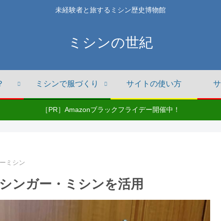
未経験者と旅するミシン歴史博物館
ミシンの世紀
？
ミシンで服づくり
サイトの使い方
サ
［PR］Amazonブラックフライデー開催中！
ーミシン
シンガー・ミシンを活用