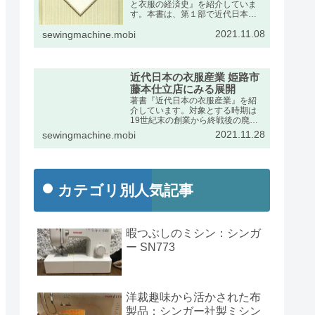
と衣服の経済史』を紹介していま
す。本書は、第１部で近代日本に
おけるミシンの輸入動向をふま
2021.11.08
え、第２部で衣服産業の展開を述
sewingmachine.mobi
べたものです。出版社のページの
宣伝文は次のとおりです。
近代日本の衣服産業 姫路市
藤本仕立店にみる展開
著書『近代日本の衣服産業』を紹
介しています。対象とする時期は
19世紀末の創業から終戦後の廃業
までの約半世紀です。兵庫県姫路
2021.11.28
sewingmachine.mobi
市の藤本家文書を手がかりに、近
代日本経済史の発展段階で特異な
位置を占めた衣服産業の動向を詳
しくまとめました。
カテゴリ別人気記事
暇つぶしのミシン：シンガ
ー SN773
洋裁趣味から活かされた布
製品：シンガー社製ミシン