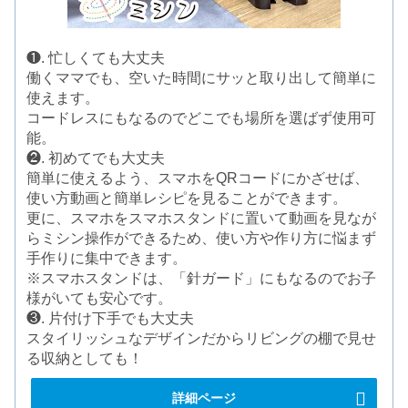
❶. 忙しくても大丈夫
働くママでも、空いた時間にサッと取り出して簡単に
使えます。
コードレスにもなるのでどこでも場所を選ばず使用可
能。
❷. 初めてでも大丈夫
簡単に使えるよう、スマホをQRコードにかざせば、
使い方動画と簡単レシピを見ることができます。
更に、スマホをスマホスタンドに置いて動画を見なが
らミシン操作ができるため、使い方や作り方に悩まず
手作りに集中できます。
※スマホスタンドは、「針ガード」にもなるのでお子
様がいても安心です。
❸. 片付け下手でも大丈夫
スタイリッシュなデザインだからリビングの棚で見せ
る収納としても！
詳細ページ