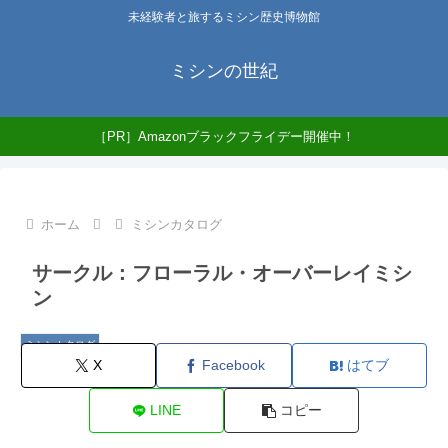
未経験者と旅するミシン歴史博物館
ミシンの世紀
［PR］Amazonブラックフライデー開催中！
ホーム
ミシンカタログ
サークル：フローラル・オーバーレイミシ
ン
ミシンカタログ
X
Facebook
はてブ
LINE
コピー