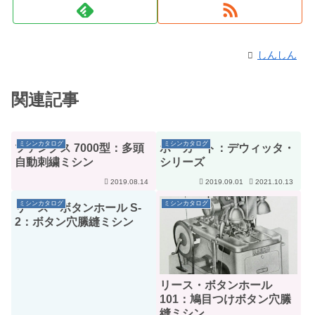
しんしん
関連記事
ミシンカタログ
ミシンカタログ
ツァングス 7000型：多頭
ポーカート：デウィッタ・
自動刺繍ミシン
シリーズ
2019.08.14
2019.09.01
2021.10.13
ミシンカタログ
ミシンカタログ
リース・ボタンホール S-
2：ボタン穴縢縫ミシン
リース・ボタンホール
101：鳩目つけボタン穴縢
縫ミシン