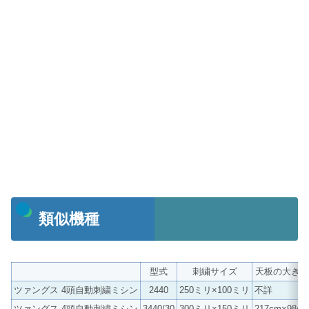
類似機種
型式
刺繍サイズ
天板の大きさ
ツァングス 4頭自動刺繍ミシン
2440
250ミリ×100ミリ
不詳
ツァングス 4頭自動刺繍ミシン
3440/30
300ミリ×150ミリ
217cm×98cm