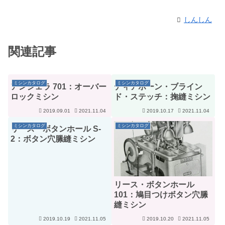
しんしん
関連記事
ミシンカタログ
ミシンカタログ
アンジェラ 701：オーバー
ディアボーン・ブライン
ロックミシン
ド・ステッチ：掬縫ミシン
2019.09.01
2021.11.04
2019.10.17
2021.11.04
ミシンカタログ
ミシンカタログ
リース・ボタンホール S-
2：ボタン穴縢縫ミシン
リース・ボタンホール
101：鳩目つけボタン穴縢
縫ミシン
2019.10.19
2021.11.05
2019.10.20
2021.11.05