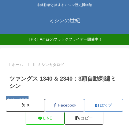
未経験者と旅するミシン歴史博物館
ミシンの世紀
［PR］Amazonブラックフライデー開催中！
ホーム
ミシンカタログ
ツァングス 1340 & 2340：3頭自動刺繍ミ
シン
ミシンカタログ
X
Facebook
はてブ
LINE
コピー