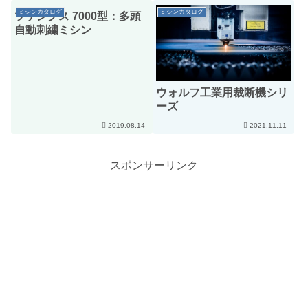
ミシンカタログ
ミシンカタログ
ツァングス 7000型：多頭
自動刺繍ミシン
ウォルフ工業用裁断機シリ
ーズ
2019.08.14
2021.11.11
スポンサーリンク