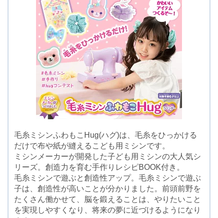
毛糸ミシンふわもこHug(ハグ)は、毛糸をひっかける
だけで布や紙が縫えるこども用ミシンです。
ミシンメーカーが開発した子ども用ミシンの大人気シ
リーズ。創造力を育む手作りレシピBOOK付き。
毛糸ミシンで遊ぶと創造性アップ。毛糸ミシンで遊ぶ
子は、創造性が高いことが分かりました。前頭前野を
たくさん働かせて、脳を鍛えることは、やりたいこと
を実現しやすくなり、将来の夢に近づけるようになり