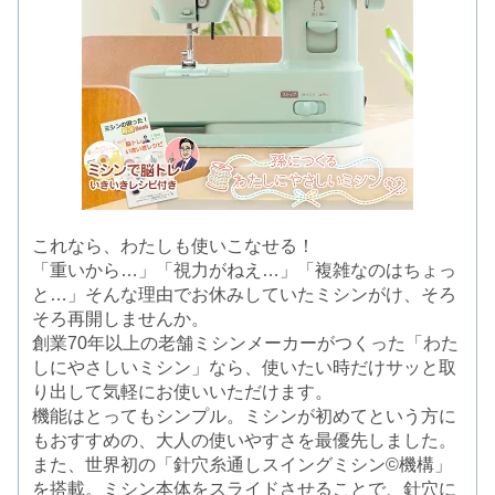
これなら、わたしも使いこなせる！
「重いから…」「視力がねえ…」「複雑なのはちょっ
と…」そんな理由でお休みしていたミシンがけ、そろ
そろ再開しませんか。
創業70年以上の老舗ミシンメーカーがつくった「わた
しにやさしいミシン」なら、使いたい時だけサッと取
り出して気軽にお使いいただけます。
機能はとってもシンプル。ミシンが初めてという方に
もおすすめの、大人の使いやすさを最優先しました。
また、世界初の「針穴糸通しスイングミシン©機構」
を搭載。ミシン本体をスライドさせることで、針穴に