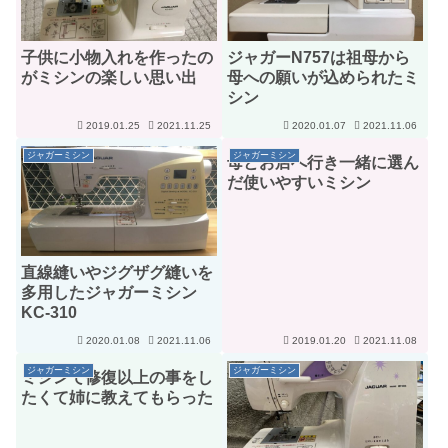
子供に小物入れを作ったの
ジャガーN757は祖母から
がミシンの楽しい思い出
母への願いが込められたミ
シン
2019.01.25
2021.11.25
2020.01.07
2021.11.06
ジャガーミシン
ジャガーミシン
母とお店へ行き一緒に選ん
だ使いやすいミシン
直線縫いやジグザグ縫いを
多用したジャガーミシン
KC-310
2020.01.08
2021.11.06
2019.01.20
2021.11.08
ジャガーミシン
ジャガーミシン
ミシンで修復以上の事をし
たくて姉に教えてもらった