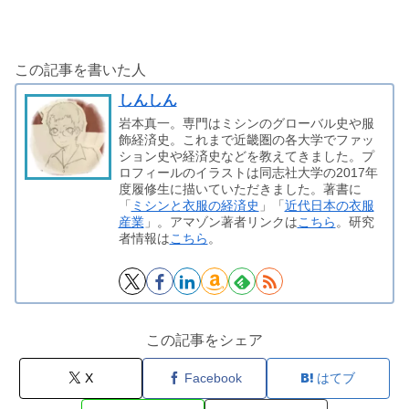
この記事を書いた人
しんしん
岩本真一。専門はミシンのグローバル史や服
飾経済史。これまで近畿圏の各大学でファッ
ション史や経済史などを教えてきました。プ
ロフィールのイラストは同志社大学の2017年
度履修生に描いていただきました。著書に
「
ミシンと衣服の経済史
」「
近代日本の衣服
産業
」。アマゾン著者リンクは
こちら
。研究
者情報は
こちら
。
この記事をシェア
X
Facebook
はてブ