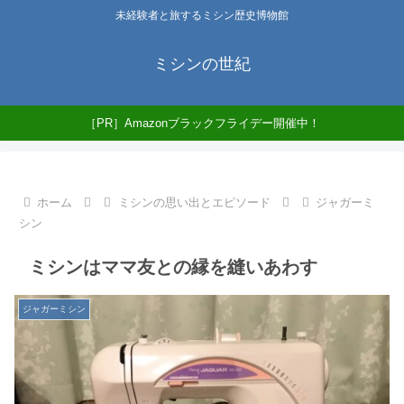
未経験者と旅するミシン歴史博物館
ミシンの世紀
［PR］Amazonブラックフライデー開催中！
ホーム
ミシンの思い出とエピソード
ジャガーミ
シン
ミシンはママ友との縁を縫いあわす
ジャガーミシン