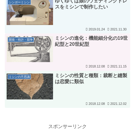
ゆくゆくは娘のウェディングドレ
シンガーミシン
スをミシンで制作したい
2019.01.24
2021.11.30
ミシンの進化：機能細分化の19世
開発・特許・競争
紀型と20世紀型
2018.12.08
2021.11.15
ミシンの性質と種類：裁断と縫製
ミシンの不思議
は恋愛に類似
2018.12.08
2021.12.02
スポンサーリンク