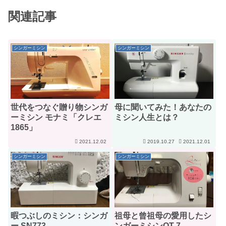
関連記事
シンガーミシン
シンガーミシン
世代をつなぐ贈り物シンガ
母に聞いてみた！あなたの
ーミシン モナミ「クレエ
ミシン人生とは？
1865」
2021.12.02
2019.10.27
2021.12.01
シンガーミシン
シンガーミシン
暇つぶしのミシン：シンガ
祖母と曾祖母の愛用したシ
ー SN773
ンガーミシンQT-7