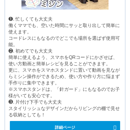
❶. 忙しくても大丈夫
働くママでも、空いた時間にサッと取り出して簡単に
使えます。
コードレスにもなるのでどこでも場所を選ばず使用可
能。
❷. 初めてでも大丈夫
簡単に使えるよう、スマホをQRコードにかざせば、
使い方動画と簡単レシピを見ることができます。
更に、スマホをスマホスタンドに置いて動画を見なが
らミシン操作ができるため、使い方や作り方に悩まず
手作りに集中できます。
※スマホスタンドは、「針ガード」にもなるのでお子
様がいても安心です。
❸. 片付け下手でも大丈夫
スタイリッシュなデザインだからリビングの棚で見せ
る収納としても！
詳細ページ