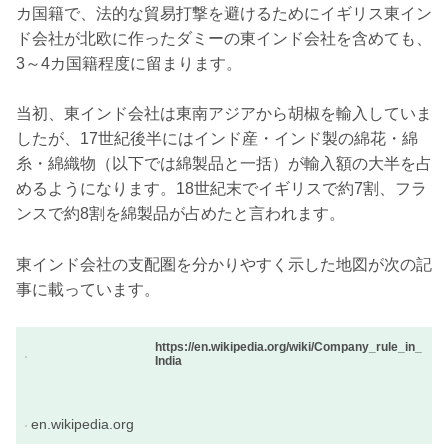
カ国籍で、法的な貿易打撃を避けるためにイギリス東イン
ド会社が北欧に作ったダミーの東インド会社を含めても、
3～4カ国籍程度に留まります。
当初、東インド会社は東南アジアから胡椒を輸入していま
したが、17世紀後半にはインド産・インド製の綿花・綿
糸・綿織物（以下では綿製品と一括）が輸入額の大半を占
めるようになります。18世紀末でイギリスで約7割、フラ
ンスで約8割を綿製品が占めたと言われます。
東インド会社の支配圏を分かりやすく示した地図が次の記
事に載っています。
https://en.wikipedia.org/wiki/Company_rule_in_
India
en.wikipedia.org