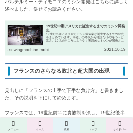
バルテルミー・ティモニエのミシン開発はこちらに詳しく
述べました。併せてお読みください。
19世紀中期アメリカに誕生するまでのミシン開発
史
19世紀中期アメリカでミシン製造業が誕生するまでの歴史
をまとめています。手縫いの時代から特許だけの時代へと
進み、19世紀中ごろにようやく実用的なミシンが開発され
ました。その後はミシン・メーカーの熾烈な特許戦争へと
展開しました。
2021.10.19
sewingmachine.mobi
フランスのさらなる敗北と超大国の出現
見出しに「フランスの上手で下手な負け方」と書きまし
た。その説明を下にして締めます。
フランスでは、19世紀前半に貴族制を潰し、19世紀後半
にミシンを輸入し、20世紀前半に一般民衆がファッショ
ンを意識しはじめました。
メニュー
ホーム
検索
トップ
サイドバー