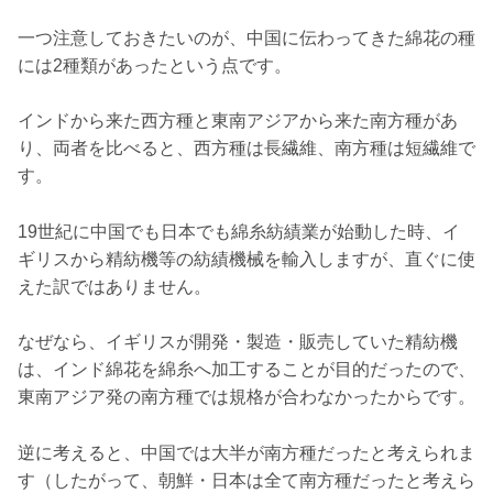
一つ注意しておきたいのが、中国に伝わってきた綿花の種
には2種類があったという点です。
インドから来た西方種と東南アジアから来た南方種があ
り、両者を比べると、西方種は長繊維、南方種は短繊維で
す。
19世紀に中国でも日本でも綿糸紡績業が始動した時、イ
ギリスから精紡機等の紡績機械を輸入しますが、直ぐに使
えた訳ではありません。
なぜなら、イギリスが開発・製造・販売していた精紡機
は、インド綿花を綿糸へ加工することが目的だったので、
東南アジア発の南方種では規格が合わなかったからです。
逆に考えると、中国では大半が南方種だったと考えられま
す（したがって、朝鮮・日本は全て南方種だったと考えら