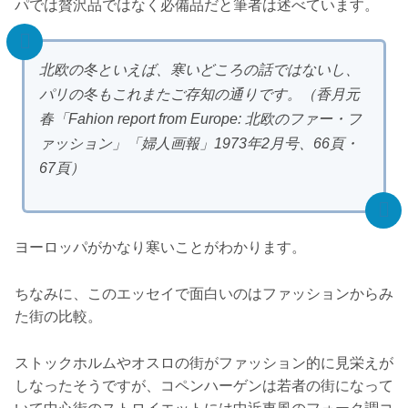
パでは贅沢品ではなく必備品だと筆者は述べています。
北欧の冬といえば、寒いどころの話ではないし、
パリの冬もこれまたご存知の通りです。（香月元
春「Fahion report from Europe: 北欧のファー・フ
ァッション」「婦人画報」1973年2月号、66頁・
67頁）
ヨーロッパがかなり寒いことがわかります。
ちなみに、このエッセイで面白いのはファッションからみ
た街の比較。
ストックホルムやオスロの街がファッション的に見栄えが
しなったそうですが、コペンハーゲンは若者の街になって