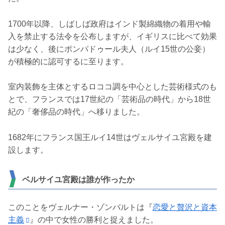
1700年以降、しばしば政府はインド製綿織物の着用や輸
入を禁止する法令を公布しますが、イギリスに比べて効果
は少なく、後にポンパドゥール夫人（ルイ15世の公妾）
が積極的に認可するに至ります。
室内装飾を主体とするロココ調を中心とした芸術様式のも
とで、フランスでは17世紀の「芸術品の時代」から18世
紀の「奢侈品の時代」へ移りました。
1682年にフランス国王ルイ14世はヴェルサイユ宮殿を建
設します。
ベルサイユ宮殿は誰が作ったか
このことをヴェルナー・ゾンバルトは『
恋愛と贅沢と資本
主義
』の中で女性の勝利と捉えました。