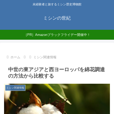
未経験者と旅するミシン歴史博物館
ミシンの世紀
［PR］Amazonブラックフライデー開催中！
ホーム
ミシン関連情報
中世の東アジアと西ヨーロッパを綿花調達
の方法から比較する
ミシン関連情報