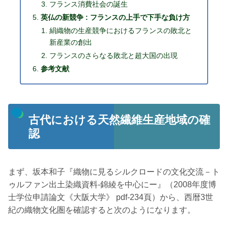
フランス消費社会の誕生
英仏の新競争 : フランスの上手で下手な負け方
絹織物の生産競争におけるフランスの敗北と
新産業の創出
フランスのさらなる敗北と超大国の出現
参考文献
古代における天然繊維生産地域の確
認
まず、坂本和子『織物に見るシルクロードの文化交流－ト
ゥルファン出土染織資料-錦綾を中心にー』（2008年度博
士学位申請論文《大阪大学》 pdf-234頁）から、西暦3世
紀の織物文化圏を確認すると次のようになります。