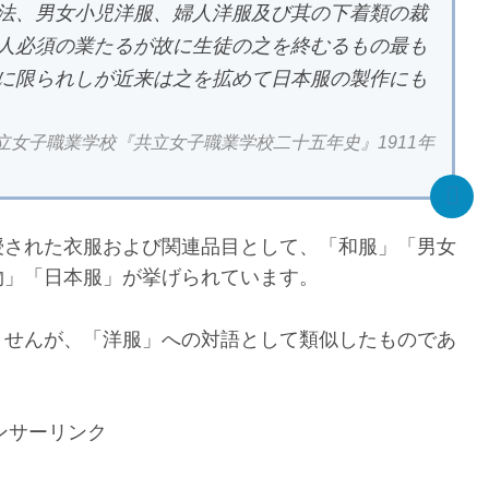
法、男女小児洋服、婦人洋服及び其の下着類の裁
人必須の業たるが故に生徒の之を終むるもの最も
に限られしが近来は之を拡めて日本服の製作にも
立女子職業学校『共立女子職業学校二十五年史』1911年
授された衣服および関連品目として、「和服」「男女
物」「日本服」が挙げられています。
ませんが、「洋服」への対語として類似したものであ
ンサーリンク