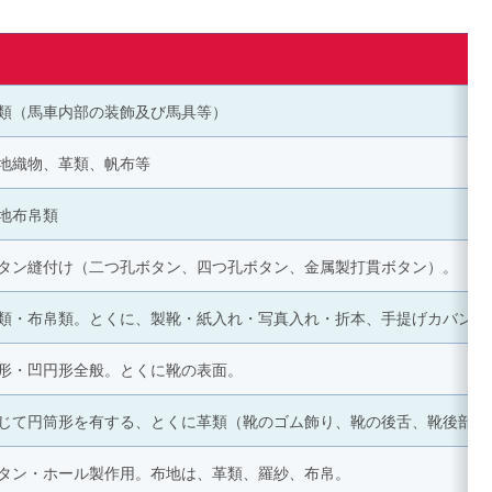
類（馬車内部の装飾及び馬具等）
地織物、革類、帆布等
地布帛類
タン縫付け（二つ孔ボタン、四つ孔ボタン、金属製打貫ボタン）。
類・布帛類。とくに、製靴・紙入れ・写真入れ・折本、手提げカバン等
形・凹円形全般。とくに靴の表面。
じて円筒形を有する、とくに革類（靴のゴム飾り、靴の後舌、靴後部の
タン・ホール製作用。布地は、革類、羅紗、布帛。