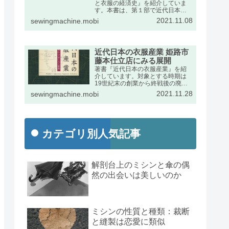
と衣服の経済史』を紹介していま
す。本書は、第１部で近代日本に
おけるミシンの輸入動向をふま
2021.11.08
sewingmachine.mobi
え、第２部で衣服産業の展開を述
べたものです。出版社のページの
宣伝文は次のとおりです。
近代日本の衣服産業 姫路市
藤本仕立店にみる展開
著書『近代日本の衣服産業』を紹
介しています。対象とする時期は
19世紀末の創業から終戦後の廃業
までの約半世紀です。兵庫県姫路
2021.11.28
sewingmachine.mobi
市の藤本家文書を手がかりに、近
代日本経済史の発展段階で特異な
位置を占めた衣服産業の動向を詳
しくまとめました。
カテゴリ別人気記事
解剖台上のミシンと傘の偶
然の出会いは美しいのか
ミシンの性質と種類：裁断
と縫製は恋愛に類似