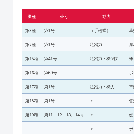
機種
番号
動力
第3種
第1号
（手廻式）
革
第7種
第1号
足踏力
厚
第15種
第41号
足踏力・機関力
薄
第16種
第69号
ボ
第17種
第1号
足踏力・機力
革
第18種
第1号
〃
管
第19種
第11、12、13、14号
〃
総
〃
ボ