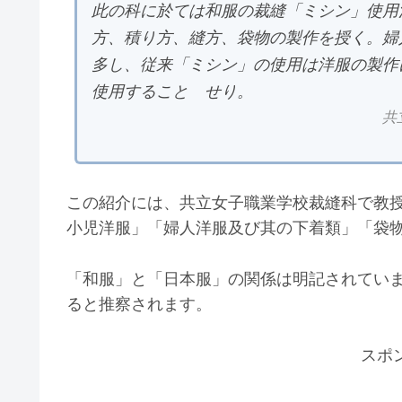
此の科に於ては和服の裁縫「ミシン」使用
方、積り方、縫方、袋物の製作を授く。婦
多し、従来「ミシン」の使用は洋服の製作
使用することゝせり。
共
この紹介には、共立女子職業学校裁縫科で教
小児洋服」「婦人洋服及び其の下着類」「袋
「和服」と「日本服」の関係は明記されてい
ると推察されます。
スポ