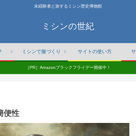
未経験者と旅するミシン歴史博物館
ミシンの世紀
？
ミシンで服づくり
サイトの使い方
サ
［PR］Amazonブラックフライデー開催中！
簡便性