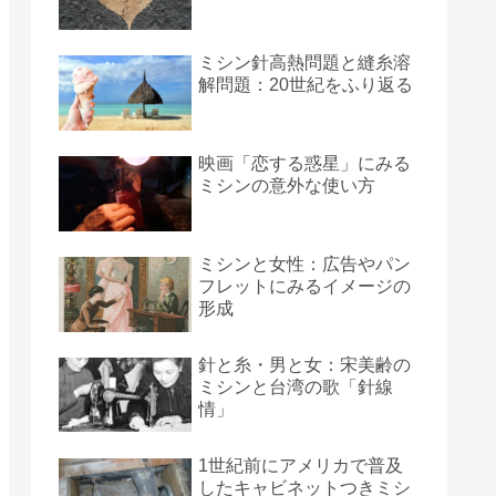
ミシン針高熱問題と縫糸溶
解問題：20世紀をふり返る
映画「恋する惑星」にみる
ミシンの意外な使い方
ミシンと女性：広告やパン
フレットにみるイメージの
形成
針と糸・男と女：宋美齢の
ミシンと台湾の歌「針線
情」
1世紀前にアメリカで普及
したキャビネットつきミシ