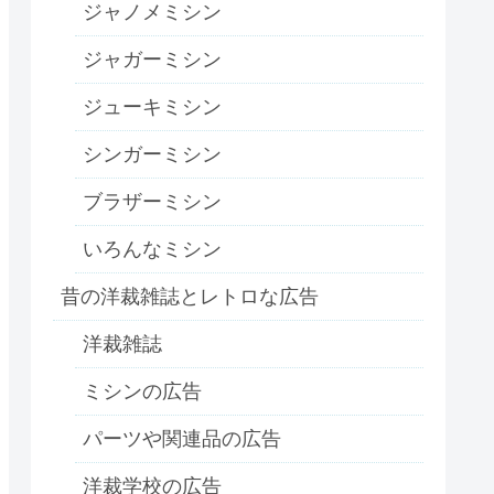
ジャノメミシン
ジャガーミシン
用途
ジューキミシン
シンガーミシン
ブラザーミシン
いろんなミシン
昔の洋裁雑誌とレトロな広告
、革製なる袋物。シャツ袖など「管形」の縫物・袋物にも応用可能。
洋裁雑誌
ミシンの広告
縦縫い、シャツ、ズボン、編物類、折り合わせ縫い、縫目を接合するな
パーツや関連品の広告
洋裁学校の広告