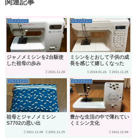
関連記事
ジャノメミシン
ジャノメミシン
ジャノメミシンを2台駆使
ミシンをとおして子供の成
した祖母の歩み
長を感じて嬉しくなった
2021.11.29
2019.01.24
2021.11.25
ジャノメミシン
ジャノメミシン
祖母とジャノメミシン
豊かな生活の中で薄れてい
S7702の思い出
くミシン文化
2021.11.06
2021.11.25
2021.12.09