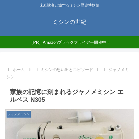
未経験者と旅するミシン歴史博物館
ミシンの世紀
［PR］Amazonブラックフライデー開催中！
ホーム
ミシンの思い出とエピソード
ジャノメミ
シン
家族の記憶に刻まれるジャノメミシン エ
ルベス N305
ジャノメミシン