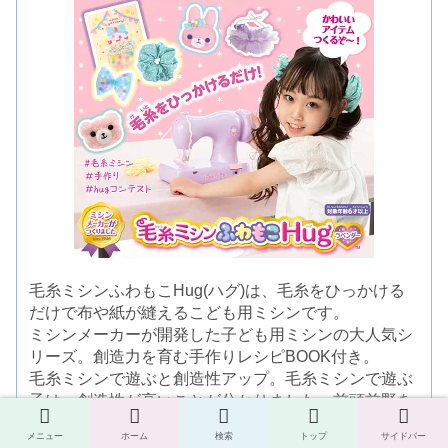
毛糸ミシンふわもこHug(ハグ)は、毛糸をひっかける
だけで布や紙が縫えるこども用ミシンです。
ミシンメーカーが開発した子ども用ミシンの大人気シ
リーズ。創造力を育む手作りレシピBOOK付き。
毛糸ミシンで遊ぶと創造性アップ。毛糸ミシンで遊ぶ
子は、創造性が高いことが分かりました。前頭前野を
たくさん働かせて、脳を鍛えることは、やりたいこと
メニュー
ホーム
検索
トップ
サイドバー
を実現しやすくなり、将来の夢に近づけるようになり