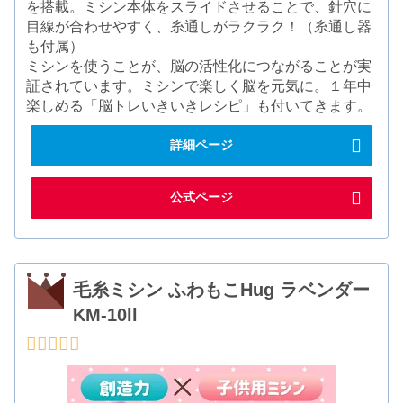
を搭載。ミシン本体をスライドさせることで、針穴に
目線が合わせやすく、糸通しがラクラク！（糸通し器
も付属）
ミシンを使うことが、脳の活性化につながることが実
証されています。ミシンで楽しく脳を元気に。１年中
楽しめる「脳トレいきいきレシピ」も付いてきます。
詳細ページ
公式ページ
毛糸ミシン ふわもこHug ラベンダー
KM-10ll