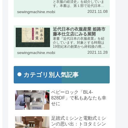
と衣服の経済史』を紹介していま
す。本書は、第１部で近代日本に
おけるミシンの輸入動向をふま
2021.11.08
sewingmachine.mobi
え、第２部で衣服産業の展開を述
べたものです。出版社のページの
宣伝文は次のとおりです。
近代日本の衣服産業 姫路市
藤本仕立店にみる展開
著書『近代日本の衣服産業』を紹
介しています。対象とする時期は
19世紀末の創業から終戦後の廃業
までの約半世紀です。兵庫県姫路
2021.11.28
sewingmachine.mobi
市の藤本家文書を手がかりに、近
代日本経済史の発展段階で特異な
位置を占めた衣服産業の動向を詳
しくまとめました。
カテゴリ別人気記事
ベビーロック「BL4-
828DF」で私もあなたも幸
せに
足踏式ミシンと電動式ミシ
ンの思い出：トヨタミシン