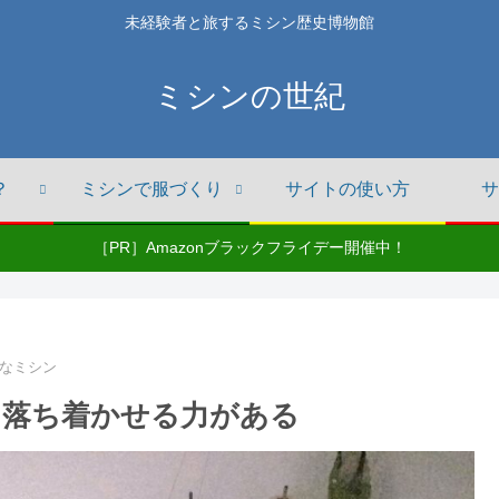
未経験者と旅するミシン歴史博物館
ミシンの世紀
？
ミシンで服づくり
サイトの使い方
サ
［PR］Amazonブラックフライデー開催中！
なミシン
に落ち着かせる力がある