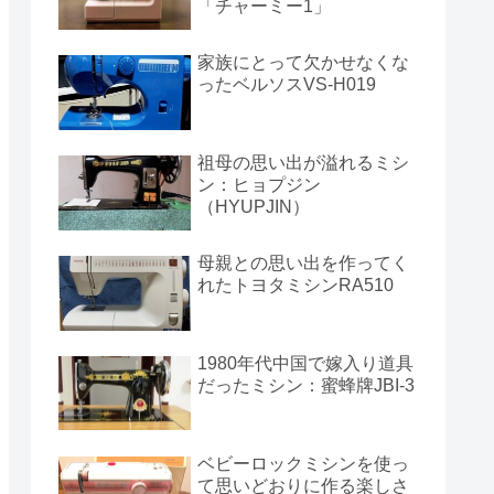
「チャーミー1」
家族にとって欠かせなくな
ったベルソスVS-H019
祖母の思い出が溢れるミシ
ン：ヒョプジン
（HYUPJIN）
母親との思い出を作ってく
れたトヨタミシンRA510
1980年代中国で嫁入り道具
だったミシン：蜜蜂牌JBI-3
ベビーロックミシンを使っ
て思いどおりに作る楽しさ