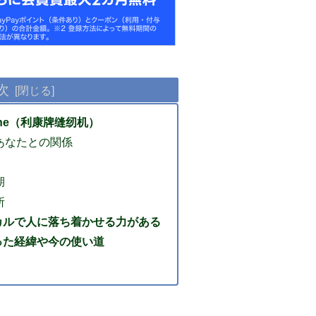
次
achine（利康牌缝纫机）
あなたとの関係
期
所
カルで人に落ち着かせる力がある
った経緯や今の使い道