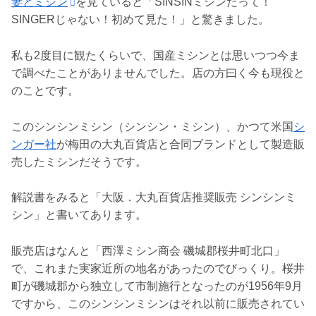
妻とミシン
を見ていると「SINSINミシンだって！
SINGERじゃない！初めて見た！」と驚きました。
私も2度目に観たくらいで、国産ミシンとは思いつつ今ま
で調べたことがありませんでした。店の方曰く今も現役と
のことです。
このシンシンミシン（シンシン・ミシン）、かつて米国
シ
ンガー社
が梅田の大丸百貨店と合同ブランドとして製造販
売したミシンだそうです。
解説書をみると「大阪．大丸百貨店推奨販売 シンシンミ
シン」と書いてあります。
販売店はなんと「西澤ミシン商会 磯城郡桜井町北口」
で、これまた実家近所の地名があったのでびっくり。桜井
町が磯城郡から独立して市制施行となったのが1956年9月
ですから、このシンシンミシンはそれ以前に販売されてい