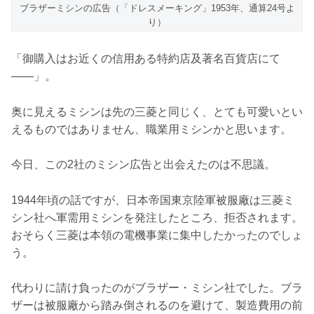
ブラザーミシンの広告（「ドレスメーキング」1953年、通算24号よ
り）
「御購入はお近くの信用ある特約店及著名百貨店にて
――」。
奥に見えるミシンは先の三菱と同じく、とても可愛いとい
えるものではありません、職業用ミシンかと思います。
今日、この2社のミシン広告と出会えたのは不思議。
1944年頃の話ですが、日本帝国東京陸軍被服廠は三菱ミ
シン社へ軍需用ミシンを発注したところ、拒否されます。
おそらく三菱は本領の電機事業に集中したかったのでしょ
う。
代わりに請け負ったのがブラザー・ミシン社でした。ブラ
ザーは被服廠から踏み倒されるのを避けて、製造費用の前