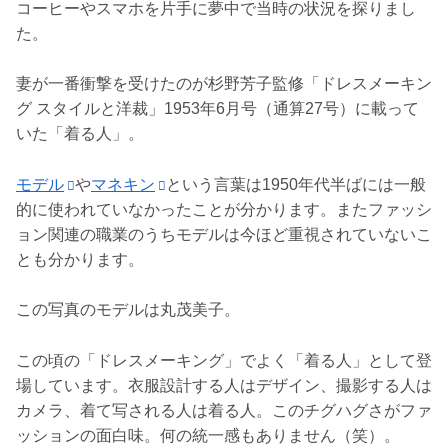
コーヒーやスマホを片手に夢中で当時の状況を探りまし
た。
妻が一番衝撃を受けたのが杉野芳子監修「ドレスメーキン
グ スタイルと洋裁」1953年6月号（通算27号）に載って
いた「着る人」。
モデル
や
マネキン
という言葉は1950年代半ばには一般
的に使われていなかったことが分かります。またファッシ
ョン関連の職業のうちモデルは今ほど重視されていないこ
とも分かります。
この写真のモデルは丸茂美子。
この頃の「ドレスメーキング」でよく「着る人」として登
場しています。衣服設計する人はデザイン、撮影する人は
カメラ、着て写される人は着る人。このチグハグさがファ
ッションの面白味。何の統一感もありません（笑）。