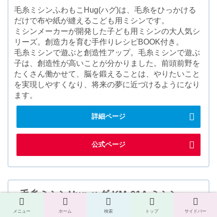
毛糸ミシンふわもこHug(ハグ)は、毛糸をひっかける
だけで布や紙が縫えるこども用ミシンです。
ミシンメーカーが開発した子ども用ミシンの大人気シ
リーズ。創造力を育む手作りレシピBOOK付き。
毛糸ミシンで遊ぶと創造性アップ。毛糸ミシンで遊ぶ
子は、創造性が高いことが分かりました。前頭前野を
たくさん働かせて、脳を鍛えることは、やりたいこと
を実現しやすくなり、将来の夢に近づけるようになり
ます。
詳細ページ
公式ページ
毛糸ミシンHug ハグ KM-01A ミシン
メニュー
ホーム
検索
トップ
サイドバー