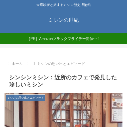
未経験者と旅するミシン歴史博物館
ミシンの世紀
［PR］Amazonブラックフライデー開催中！
ホーム
ミシンの思い出とエピソード
シンシンミシン：近所のカフェで発見した
珍しいミシン
ミシンの思い出とエピソード