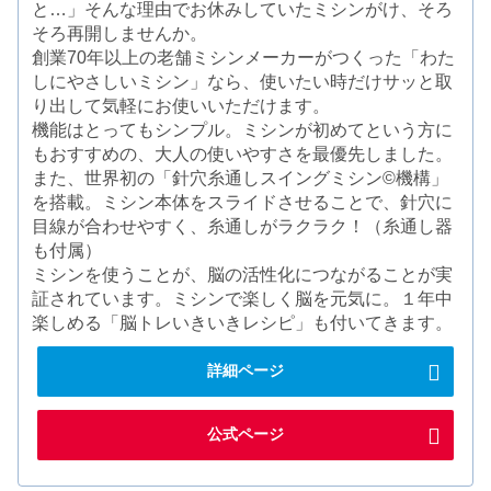
と…」そんな理由でお休みしていたミシンがけ、そろ
そろ再開しませんか。
創業70年以上の老舗ミシンメーカーがつくった「わた
しにやさしいミシン」なら、使いたい時だけサッと取
り出して気軽にお使いいただけます。
機能はとってもシンプル。ミシンが初めてという方に
もおすすめの、大人の使いやすさを最優先しました。
また、世界初の「針穴糸通しスイングミシン©機構」
を搭載。ミシン本体をスライドさせることで、針穴に
目線が合わせやすく、糸通しがラクラク！（糸通し器
も付属）
ミシンを使うことが、脳の活性化につながることが実
証されています。ミシンで楽しく脳を元気に。１年中
楽しめる「脳トレいきいきレシピ」も付いてきます。
詳細ページ
公式ページ