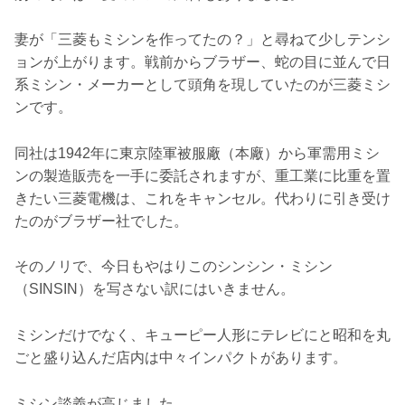
妻が「三菱もミシンを作ってたの？」と尋ねて少しテンシ
ョンが上がります。戦前からブラザー、蛇の目に並んで日
系ミシン・メーカーとして頭角を現していたのが三菱ミシ
ンです。
同社は1942年に東京陸軍被服廠（本廠）から軍需用ミシ
ンの製造販売を一手に委託されますが、重工業に比重を置
きたい三菱電機は、これをキャンセル。代わりに引き受け
たのがブラザー社でした。
そのノリで、今日もやはりこのシンシン・ミシン
（SINSIN）を写さない訳にはいきません。
ミシンだけでなく、キューピー人形にテレビにと昭和を丸
ごと盛り込んだ店内は中々インパクトがあります。
ミシン談義が高じました。