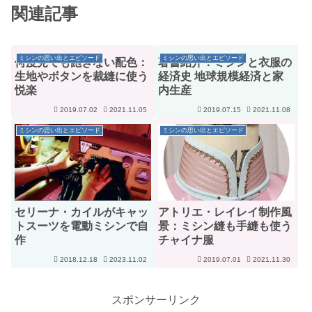
関連記事
ミシンの思い出とエピソード
ミシンの思い出とエピソード
何度見ても飽きない配色：
著書紹介：ミシンと衣服の
生地やボタンを裁縫に使う
経済史 地球規模経済と家
悦楽
内生産
2019.07.02
2021.11.05
2019.07.15
2021.11.08
ミシンの思い出とエピソード
ミシンの思い出とエピソード
セリーナ・カイルがキャッ
アトリエ・レイレイ制作風
トスーツを電動ミシンで自
景：ミシン縫も手縫も使う
作
チャイナ服
2018.12.18
2023.11.02
2019.07.01
2021.11.30
スポンサーリンク