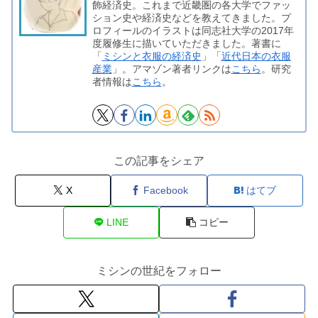
飾経済史。これまで近畿圏の各大学でファッ
ション史や経済史などを教えてきました。プ
ロフィールのイラストは同志社大学の2017年
度履修生に描いていただきました。著書に
「
ミシンと衣服の経済史
」「
近代日本の衣服
産業
」。アマゾン著者リンクは
こちら
。研究
者情報は
こちら
。
この記事をシェア
X
Facebook
はてブ
LINE
コピー
ミシンの世紀をフォロー