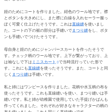
姪のためにコートを作りました。紺色のウール地です。襟
とボタンを大きめにし、また襟に白線を入れセーラー服っ
ぽく可愛く仕上げたそうです。これは
直線縫
を使いまし
た。コートの下の裾の部分は手縫いで
まつり縫
をし、ボタ
ンも手縫いでつけたそうです。
母自身と姪のためにジャンパースカートを作ったそうで
す。チェック柄のウール地です。上下が繋がっており、上
は袖なしで下は
ミニスカート
で当時流行っていた形で
す。これにも
直線縫
を使ったそうです。また、コートと同
じく
まつり縫
は手縫いです。
私と姉にはワンピースを作りました。花柄や水玉柄の布を
使ったそうです。これも直線縫いを使い、まつり縫いは手
縫いです。私と姉が幼稚園で使用していた手提げかばんも
作ってくれました。それぞれが好きなキャラクターの柄の
布を使いました。これも同じく直線縫いです。