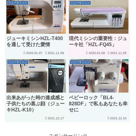
ジューキミシン
ジューキミシン
ジューキミシンHZL-T400
現代ミシンの重要性：ジュ
を通して受けた愛情
ーキ社「HZL-FQ45」
2020.01.07
2021.11.06
2020.01.08
2021.11.05
ジューキミシン
ジューキミシン
出来あがった時の達成感と
ベビーロック「BL4-
子供たちの喜ぶ顔（ジュー
828DF」で私もあなたも幸
キHZL-K10）
せに
2021.12.17
2021.12.10
スポンサーリンク