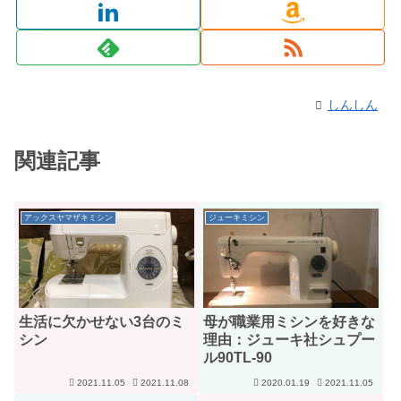
しんしん
関連記事
アックスヤマザキミシン
ジューキミシン
生活に欠かせない3台のミ
母が職業用ミシンを好きな
シン
理由：ジューキ社シュプー
ル90TL-90
2021.11.05
2021.11.08
2020.01.19
2021.11.05