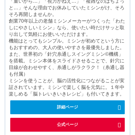
「重いから…」「視力がねえ…」「複雑なのはちょっ
と…」そんな理由でお休みしていたミシンがけ、そろ
そろ再開しませんか。
創業70年以上の老舗ミシンメーカーがつくった「わた
しにやさしいミシン」なら、使いたい時だけサッと取
り出して気軽にお使いいただけます。
機能はとってもシンプル。ミシンが初めてという方に
もおすすめの、大人の使いやすさを最優先しました。
また、世界初の「針穴糸通しスイングミシン©機構」
を搭載。ミシン本体をスライドさせることで、針穴に
目線が合わせやすく、糸通しがラクラク！（糸通し器
も付属）
ミシンを使うことが、脳の活性化につながることが実
証されています。ミシンで楽しく脳を元気に。１年中
楽しめる「脳トレいきいきレシピ」も付いてきます。
詳細ページ
公式ページ