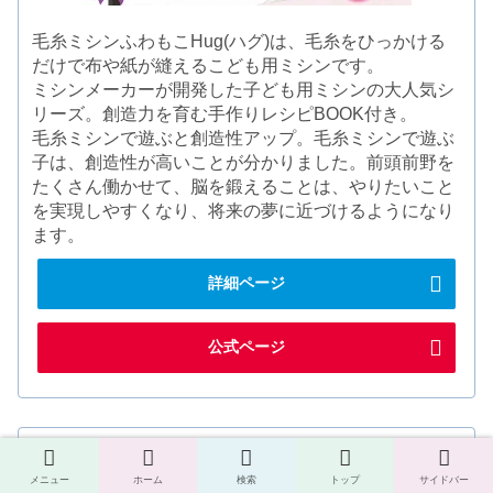
毛糸ミシンふわもこHug(ハグ)は、毛糸をひっかける
だけで布や紙が縫えるこども用ミシンです。
ミシンメーカーが開発した子ども用ミシンの大人気シ
リーズ。創造力を育む手作りレシピBOOK付き。
毛糸ミシンで遊ぶと創造性アップ。毛糸ミシンで遊ぶ
子は、創造性が高いことが分かりました。前頭前野を
たくさん働かせて、脳を鍛えることは、やりたいこと
を実現しやすくなり、将来の夢に近づけるようになり
ます。
詳細ページ
公式ページ
毛糸ミシンHug ハグ KM-01A ミシン
メニュー
ホーム
検索
トップ
サイドバー