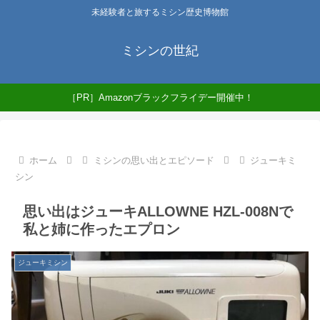
未経験者と旅するミシン歴史博物館
ミシンの世紀
［PR］Amazonブラックフライデー開催中！
ホーム
ミシンの思い出とエピソード
ジューキミ
シン
思い出はジューキALLOWNE HZL-008Nで
私と姉に作ったエプロン
ジューキミシン