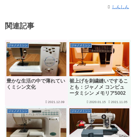
しんしん
関連記事
ジャノメミシン
ジャノメミシン
豊かな生活の中で薄れてい
裾上げを刺繍縫いでするこ
くミシン文化
とも：ジャノメ コンピュ
ータミシン メモリア5002
2021.12.09
2020.01.15
2021.11.05
ジャノメミシン
ジャノメミシン