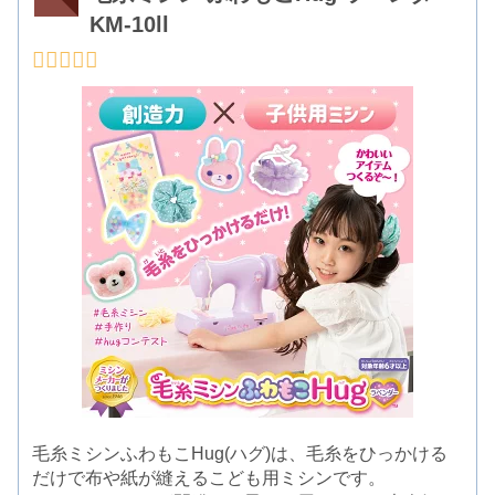
KM-10ll
毛糸ミシンふわもこHug(ハグ)は、毛糸をひっかける
だけで布や紙が縫えるこども用ミシンです。