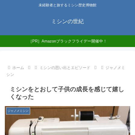
未経験者と旅するミシン歴史博物館
ミシンの世紀
［PR］Amazonブラックフライデー開催中！
ホーム
ミシンの思い出とエピソード
ジャノメミ
シン
ミシンをとおして子供の成長を感じて嬉し
くなった
ジャノメミシン